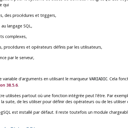
e qui
ns, des procédures et triggers,
e au langage
SQL
,
nts complexes,
s, procédures et opérateurs définis par les utilisateurs,
ce par le serveur,
variable d'arguments en utilisant le marqueur
. Cela fon
VARIADIC
on 38.5.6
.
e utilisées partout où une fonction intégrée peut l'être. Par exemple
a suite, de les utiliser pour définir des opérateurs ou de les utilise
pgSQL
est installé par défaut. Il reste toutefois un module chargeabl