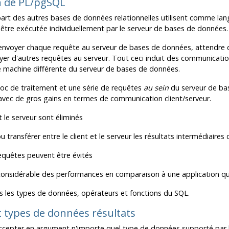
n de
PL/pgSQL
part des autres bases de données relationnelles utilisent comme langa
être exécutée individuellement par le serveur de bases de données.
 envoyer chaque requête au serveur de bases de données, attendre que 
voyer d'autres requêtes au serveur. Tout ceci induit des communicatio
ne machine différente du serveur de bases de données.
oc de traitement et une série de requêtes
au sein
du serveur de bas
avec de gros gains en termes de communication client/serveur.
et le serveur sont éliminés
ou transférer entre le client et le serveur les résultats intermédiaires
requêtes peuvent être évités
nsidérable des performances en comparaison à une application qui n
s les types de données, opérateurs et fonctions du SQL.
 types de données résultats
cepter en argument n'importe quel type de données supporté par le