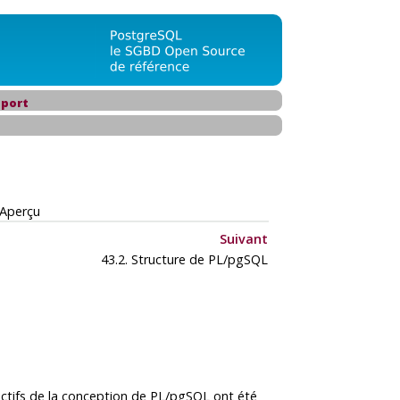
port
Aperçu
Suivant
43.2. Structure de
PL/pgSQL
ectifs de la conception de
PL/pgSQL
ont été