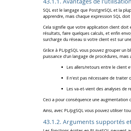
43.1.1. Avantages de l'utilisatio
SQL
est le langage que
PostgreSQL
et la plu
apprendre, mais chaque expression
SQL
doit 
Cela signifie que votre application client doit
résultats, faire quelques calculs, et enfin en
surcharge du réseau si votre client est sur u
Grâce à
PL/pgSQL
vous pouvez grouper un bl
puissance d'un langage de procédures, mais 
Les allers/retours entre le client 
Il n'est pas nécessaire de traiter 
Les va-et-vient des analyses de 
Ceci a pour conséquence une augmentation co
Ainsi, avec
PL/pgSQL
vous pouvez utiliser tou
43.1.2. Arguments supportés et
Les fonctions écrites en
PL/pgSQL
peuvent ac