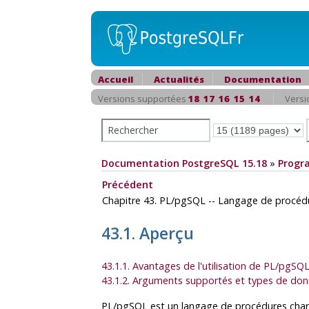
Accueil
Actualités
Documentation
Versions supportées
18
17
16
15
14
Versi
Documentation PostgreSQL 15.18
»
Progr
Précédent
Chapitre 43.
PL/pgSQL
-- Langage de procéd
43.1. Aperçu
43.1.1. Avantages de l'utilisation de
PL/pgSQ
43.1.2. Arguments supportés et types de don
PL/pgSQL
est un langage de procédures cha