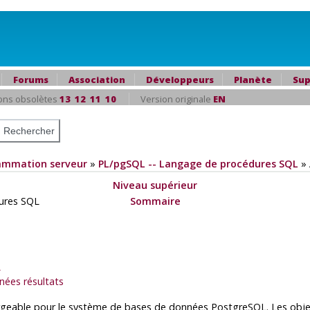
Forums
Association
Développeurs
Planète
Sup
ons obsolètes
13
12
11
10
Version originale
EN
ammation serveur
»
PL/pgSQL
-- Langage de procédures
SQL
»
Niveau supérieur
ures
SQL
Sommaire
L
nées résultats
rgeable pour le système de bases de données
PostgreSQL
. Les obj