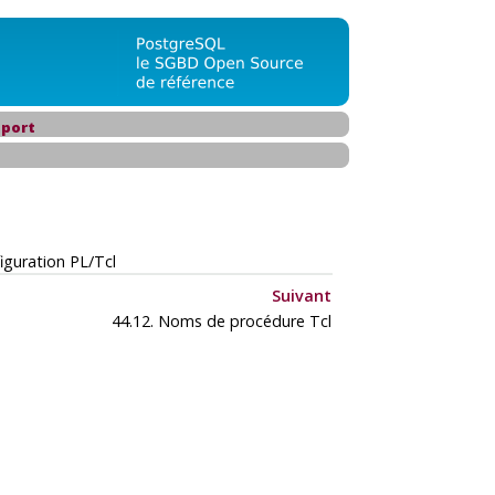
port
iguration PL/Tcl
Suivant
44.12. Noms de procédure Tcl