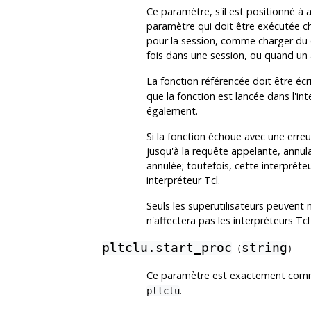
Ce paramètre, s'il est positionné à 
paramètre qui doit être exécutée cha
pour la session, comme charger du c
fois dans une session, ou quand un a
La fonction référencée doit être éc
que la fonction est lancée dans l'inte
également.
Si la fonction échoue avec une erreu
jusqu'à la requête appelante, annula
annulée; toutefois, cette interpréteu
interpréteur Tcl.
Seuls les superutilisateurs peuvent
n'affectera pas les interpréteurs Tcl
pltclu.start_proc
string
(
)
Ce paramètre est exactement co
.
pltclu