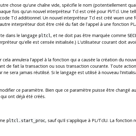
autre chose qu'une chaîne vide, spécifie le nom (potentiellement qua
que fois qu'un nouvel interpréteur Tcl est créé pour Pl/Tcl. Une telle
ode Tcl additionnel. Un nouvel interpréteur Tcl est créé wuen une 
utre interpréteur doit être créé du fait de l'appel à une fonction P
rite dans le langage
, et ne doit pas être marquée comme
pltcl
SEC
rpréteur qu'elle est censée initialisée.) L'utilisateur courant doit avo
r cela annulera l'appel à la fonction qui a causée la création du nouv
nt de fait la transaction ou sous transaction courante. Toute action
r ne sera jamais réutilisé. Si le langage est utilisé à nouveau l'initi
 modifier ce paramètre. Bien que ce paramètre puisse être changé a
 qui ont déjà été créés.
mme
, sauf qu'il s'applique à PL/TclU. La fonction 
pltcl.start_proc