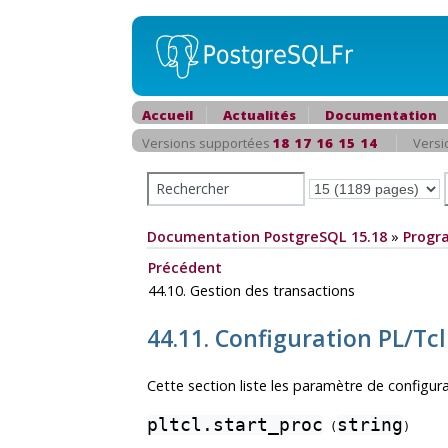
Accueil
Actualités
Documentation
Versions supportées
18
17
16
15
14
Versi
Documentation PostgreSQL 15.18
»
Progr
Précédent
44.10. Gestion des transactions
44.11. Configuration PL/Tcl
Cette section liste les paramètre de configur
pltcl.start_proc
string
(
)