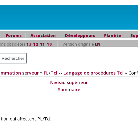
Forums
Association
Développeurs
Planète
Sup
ons obsolètes
13
12
11
10
Version originale
EN
ammation serveur
»
PL/Tcl -- Langage de procédures Tcl
»
Conf
Niveau supérieur
Sommaire
ation qui affectent
PL/Tcl
.