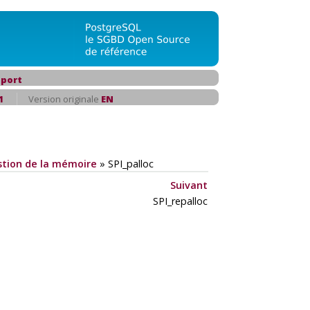
port
1
Version originale
EN
tion de la mémoire
»
SPI_palloc
Suivant
SPI_repalloc