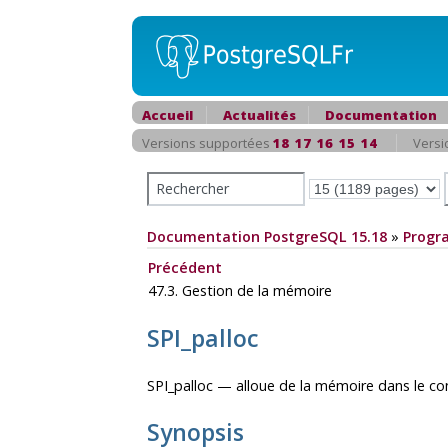
Accueil
Actualités
Documentation
Versions supportées
18
17
16
15
14
Versi
Documentation PostgreSQL 15.18
»
Progr
Précédent
47.3. Gestion de la mémoire
SPI_palloc
SPI_palloc — alloue de la mémoire dans le c
Synopsis