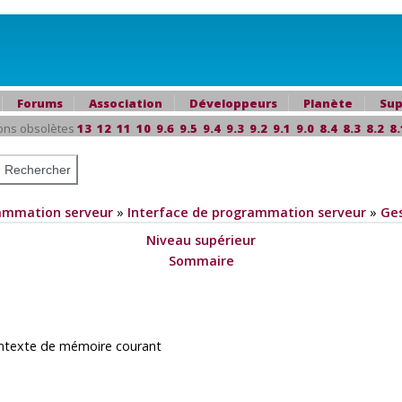
Forums
Association
Développeurs
Planète
Sup
ons obsolètes
13
12
11
10
9.6
9.5
9.4
9.3
9.2
9.1
9.0
8.4
8.3
8.2
8.
ammation serveur
»
Interface de programmation serveur
»
Ges
Niveau supérieur
Sommaire
ontexte de mémoire courant