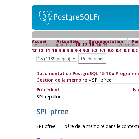
Accueil
Actualités
Documentation
Fo
Versions supportées
18
17
16
15
14
Versions o
13
12
11
10
9.6
9.5
9.4
9.3
9.2
9.1
9.0
8.4
8.3
8.2
Documentation PostgreSQL 15.18
»
Programma
Gestion de la mémoire
»
SPI_pfree
Précédent
Ni
SPI_repalloc
SPI_pfree
SPI_pfree — libère de la mémoire dans le contex