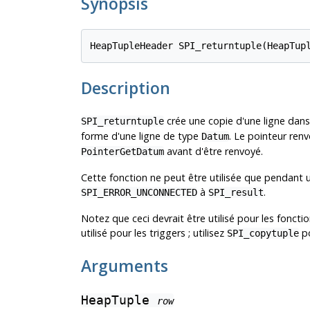
Synopsis
HeapTupleHeader SPI_returntuple(HeapTup
Description
crée une copie d'une ligne dans 
SPI_returntuple
forme d'une ligne de type
. Le pointeur ren
Datum
avant d'être renvoyé.
PointerGetDatum
Cette fonction ne peut être utilisée que pendant u
à
.
SPI_ERROR_UNCONNECTED
SPI_result
Notez que ceci devrait être utilisé pour les fonct
utilisé pour les triggers ; utilisez
po
SPI_copytuple
Arguments
HeapTuple
row