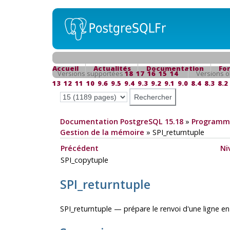
Accueil
Actualités
Documentation
Fo
Versions supportées
18
17
16
15
14
Versions o
13
12
11
10
9.6
9.5
9.4
9.3
9.2
9.1
9.0
8.4
8.3
8.2
Documentation PostgreSQL 15.18
»
Programma
Gestion de la mémoire
»
SPI_returntuple
Précédent
Ni
SPI_copytuple
SPI_returntuple
SPI_returntuple — prépare le renvoi d'une ligne 