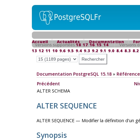
Accueil
Actualités
Documentation
Fo
Versions supportées
18
17
16
15
14
Versions o
13
12
11
10
9.6
9.5
9.4
9.3
9.2
9.1
9.0
8.4
8.3
8.2
Documentation PostgreSQL 15.18
»
Référence
Précédent
Ni
ALTER SCHEMA
ALTER SEQUENCE
ALTER SEQUENCE — Modifier la définition d'un g
Synopsis