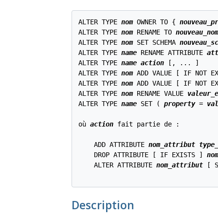
ALTER TYPE 
nom
 OWNER TO { 
nouveau_p
ALTER TYPE 
nom
 RENAME TO 
nouveau_no
ALTER TYPE 
nom
 SET SCHEMA 
nouveau_s
ALTER TYPE 
name
 RENAME ATTRIBUTE 
at
ALTER TYPE 
name
action
 [, ... ]

ALTER TYPE 
nom
 ADD VALUE [ IF NOT E
ALTER TYPE 
nom
 ADD VALUE [ IF NOT E
ALTER TYPE 
nom
 RENAME VALUE 
valeur_
ALTER TYPE 
name
 SET ( 
property
 = 
va
où 
action
 fait partie de :
    ADD ATTRIBUTE 
nom_attribut
type
    DROP ATTRIBUTE [ IF EXISTS ] 
no
    ALTER ATTRIBUTE 
nom_attribut
 [ 
Description