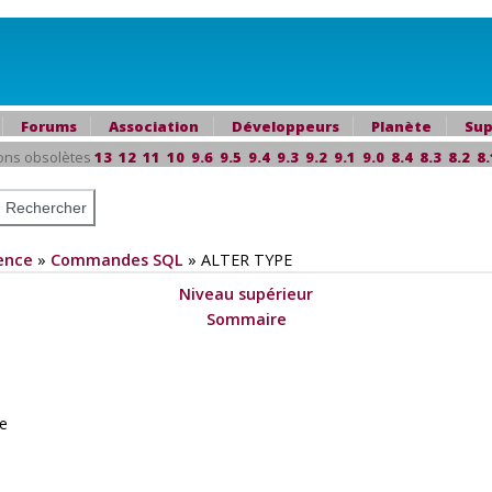
Forums
Association
Développeurs
Planète
Sup
ons obsolètes
13
12
11
10
9.6
9.5
9.4
9.3
9.2
9.1
9.0
8.4
8.3
8.2
8.
ence
»
Commandes SQL
»
ALTER TYPE
Niveau supérieur
Sommaire
pe