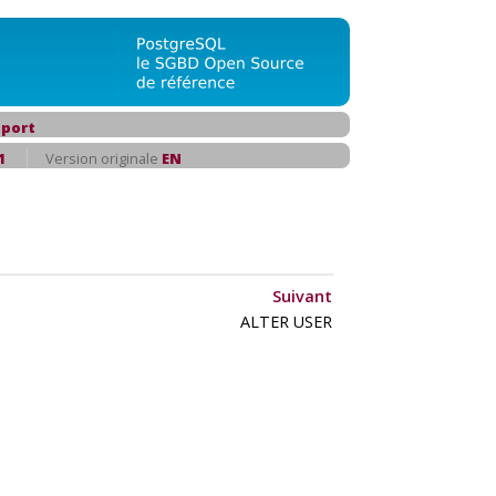
port
1
Version originale
EN
Suivant
ALTER USER