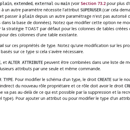
,
,
ou
(voir
Section 73.2
pour plus d'i
plain
extended
external
main
à un autre paramètre nécessite l'attribut
(car cela dema
n
SUPERUSER
et passer à
depuis un autre paramétrage n'est pas autorisé 
plain
 dans la base de données). Notez que modifier cette option ne mod
r la stratégie TOAST par défaut pour les colonnes de tables créées d
pour des colonnes d'une table existante.
il sur ces propriétés de type. Notez qu'une modification sur les p
sés sur ce type si cela s'avère nécessaire.
, et
peuvent être combinées dans une liste de modi
E
ALTER ATTRIBUTE
r plusieurs attributs par une seule et même commande.
. Pour modifier le schéma d'un type, le droit
sur le no
R TYPE
CREATE
indirect du nouveau rôle propriétaire et ce rôle doit avoir le droit
CR
e va pas au-delà de ce qui est possible par la suppression et la recré
l type). Pour ajouter un attribut ou pour modifier le type d'un attrib