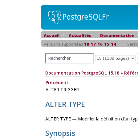
Accueil
Actualités
Documentation
Versions supportées
18
17
16
15
14
Versi
Documentation PostgreSQL 15.18
»
Référ
Précédent
ALTER TRIGGER
ALTER TYPE
ALTER TYPE — Modifier la définition d'un ty
Synopsis