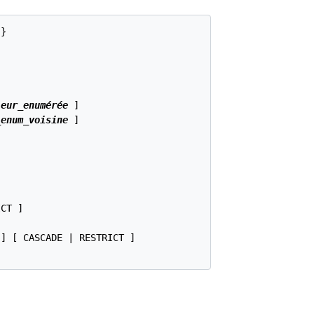
}



leur_enumérée
 ]

_enum_voisine
 ]

CT ]

 ] [ CASCADE | RESTRICT ]
