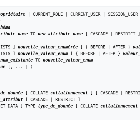
ropriétaire
 | CURRENT_ROLE | CURRENT_USER | SESSION_USER 
m
chéma
tribute_name
 TO 
new_attribute_name
 [ CASCADE | RESTRICT ]
XISTS ] 
nouvelle_valeur_enumérée
 [ { BEFORE | AFTER } 
va
XISTS ] 
nouvelle_valeur_enum
 [ { BEFORE | AFTER } 
valeur
enum_existante
 TO 
nouvelle_valeur_enum
lue
 [, ... ] )

_de_donnée
 [ COLLATE 
collationnement
 ] [ CASCADE | RESTRI
m_attribut
 [ CASCADE | RESTRICT ]

SET DATA ] TYPE 
type_de_donnée
 [ COLLATE 
collationnement