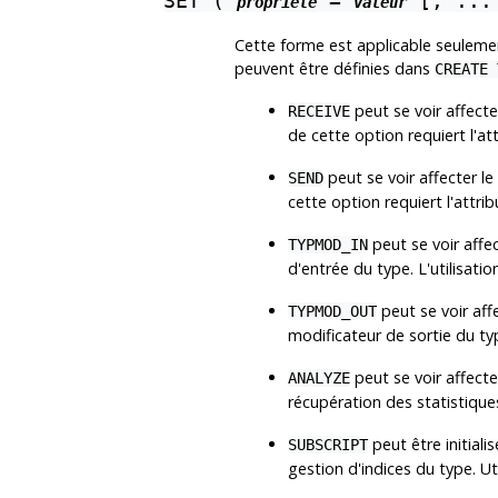
SET (
=
[, ...
propriété
valeur
Cette forme est applicable seuleme
peuvent être définies dans
CREATE 
peut se voir affecte
RECEIVE
de cette option requiert l'at
peut se voir affecter l
SEND
cette option requiert l'attri
peut se voir affe
TYPMOD_IN
d'entrée du type. L'utilisatio
peut se voir aff
TYPMOD_OUT
modificateur de sortie du typ
peut se voir affect
ANALYZE
récupération des statistiques
peut être initial
SUBSCRIPT
gestion d'indices du type. Ut