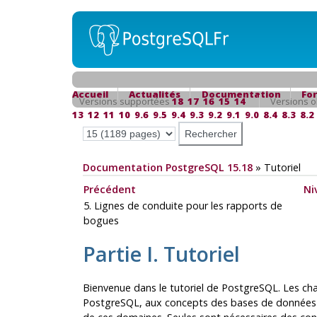
Accueil
Actualités
Documentation
Fo
Versions supportées
18
17
16
15
14
Versions o
13
12
11
10
9.6
9.5
9.4
9.3
9.2
9.1
9.0
8.4
8.3
8.2
Documentation PostgreSQL 15.18
»
Tutoriel
Précédent
Ni
5. Lignes de conduite pour les rapports de
bogues
Partie I. Tutoriel
Bienvenue dans le tutoriel de
PostgreSQL
. Les ch
PostgreSQL
, aux concepts des bases de données 