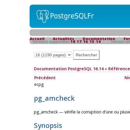
Accueil
Actualités
Documentation
Fo
Versions supportées
18
17
16
15
14
Version or
Documentation PostgreSQL 16.14
»
Référence
Précédent
Ni
ecpg
pg_amcheck
pg_amcheck — vérifie la corruption d'une ou plu
Synopsis