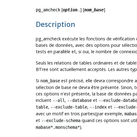
[
...] [
]
pg_amcheck
option
nom_base
Description
pg_amcheck
exécute les fonctions de vérification
bases de données, avec des options pour sélectionne
tests en parallèle et, si oui, le nombre de connexions
Seuls les relations de tables ordinaires et de tabl
BTree sont actuellement acceptés. Les autres type
Si
est précisé, elle devra correspondre 
nom_base
sélection de base ne devra être présente. Sinon, 
ces options n'est présente, la base de données pa
incluent
,
et
--all
--database
--exclude-datab
,
,
et
table
--exclude-table
--index
--exclude
avec un motif en trois parties(par exemple,
mabas
et
quand ces options sont util
--exclude-schema
).
mabase*.monschema*