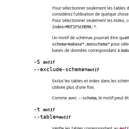
Pour sélectionner seulement les tables 
considérez l'utilisation de quelque ch
Pour sélectionner seulement les index, 
.
index=MOTIFSCHEMA.*
Un motif de schémas pourrait être quali
pour séle
schema=mabase*.monschema*
bases de données correspondant à
mab
-S
motif
--exclude-schema=
motif
Exclut les tables et index dans les sch
utilisée plus d'une fois.
Comme avec
, le motif peut ê
--schema
-t
motif
--table=
motif
Vérifie les tables correspondant au
moti