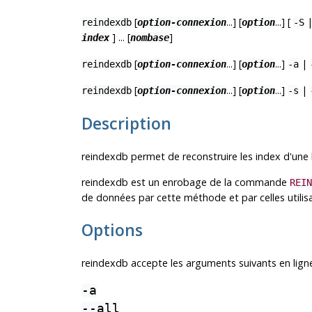
[
...] [
...] [
reindexdb
option-connexion
option
-S
] ... [
]
index
nombase
[
...] [
...]
|
reindexdb
option-connexion
option
-a
[
...] [
...]
|
reindexdb
option-connexion
option
-s
Description
reindexdb
permet de reconstruire les index d'un
reindexdb
est un enrobage de la commande
REIN
de données par cette méthode et par celles utilis
Options
reindexdb
accepte les arguments suivants en lig
-a
--all