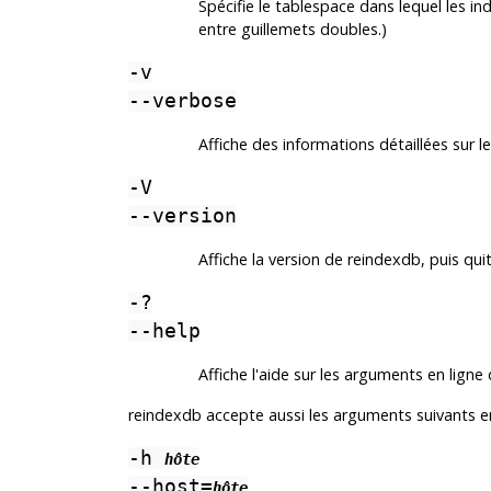
Spécifie le tablespace dans lequel les i
entre guillemets doubles.)
-v
--verbose
Affiche des informations détaillées sur l
-V
--version
Affiche la version de
reindexdb
, puis qui
-?
--help
Affiche l'aide sur les arguments en li
reindexdb
accepte aussi les arguments suivants 
-h
hôte
--host=
hôte