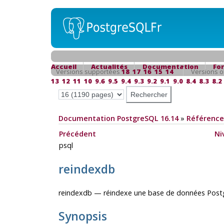
Accueil
Actualités
Documentation
Fo
Versions supportées
18
17
16
15
14
Versions o
13
12
11
10
9.6
9.5
9.4
9.3
9.2
9.1
9.0
8.4
8.3
8.2
Documentation PostgreSQL 16.14
»
Référence
Précédent
Ni
psql
reindexdb
reindexdb — réindexe une base de données
Post
Synopsis