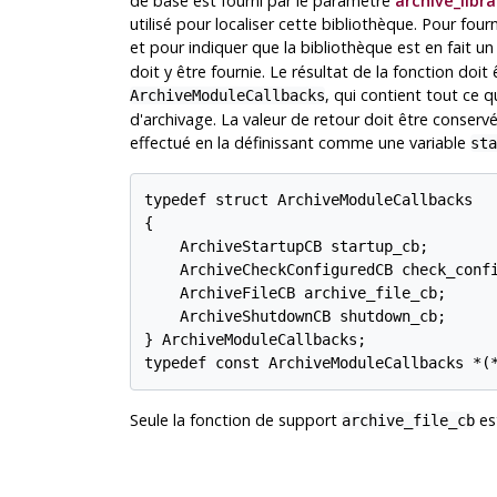
de base est fourni par le paramètre
archive_libra
utilisé pour localiser cette bibliothèque. Pour fou
et pour indiquer que la bibliothèque est en fait u
doit y être fournie. Le résultat de la fonction doi
, qui contient tout ce q
ArchiveModuleCallbacks
d'archivage. La valeur de retour doit être conserv
effectué en la définissant comme une variable
sta
typedef struct ArchiveModuleCallbacks

{

    ArchiveStartupCB startup_cb;

    ArchiveCheckConfiguredCB check_confi
    ArchiveFileCB archive_file_cb;

    ArchiveShutdownCB shutdown_cb;

} ArchiveModuleCallbacks;

Seule la fonction de support
est
archive_file_cb