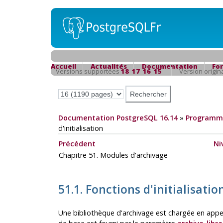
Accueil
Actualités
Documentation
Fo
Versions supportées
18
17
16
15
Version origin
Documentation PostgreSQL 16.14
»
Programma
d'initialisation
Précédent
Ni
Chapitre 51. Modules d'archivage
51.1. Fonctions d'initialisatio
Une bibliothèque d'archivage est chargée en ap