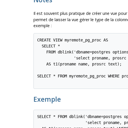
Il est souvent plus pratique de créer une vue pour 
permet de laisser la vue gérer le type de la colonn
exemple :
CREATE VIEW myremote_pg_proc AS

  SELECT *

    FROM dblink('dbname=postgres options
                'select proname, prosrc 
    AS t1(proname name, prosrc text);

SELECT * FROM myremote_pg_proc WHERE pro
Exemple
SELECT * FROM dblink('dbname=postgres op
                     'select proname, pr