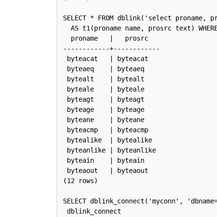
SELECT * FROM dblink('select proname, pr
  AS t1(proname name, prosrc text) WHERE
  proname   |   prosrc

------------+------------

 byteacat   | byteacat

 byteaeq    | byteaeq

 bytealt    | bytealt

 byteale    | byteale

 byteagt    | byteagt

 byteage    | byteage

 byteane    | byteane

 byteacmp   | byteacmp

 bytealike  | bytealike

 byteanlike | byteanlike

 byteain    | byteain

 byteaout   | byteaout

(12 rows)

SELECT dblink_connect('myconn', 'dbname=
 dblink_connect
