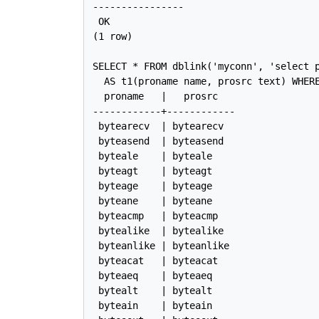
----------------

 OK

(1 row)

SELECT * FROM dblink('myconn', 'select p
  AS t1(proname name, prosrc text) WHERE
  proname   |   prosrc

------------+------------

 bytearecv  | bytearecv

 byteasend  | byteasend

 byteale    | byteale

 byteagt    | byteagt

 byteage    | byteage

 byteane    | byteane

 byteacmp   | byteacmp

 bytealike  | bytealike

 byteanlike | byteanlike

 byteacat   | byteacat

 byteaeq    | byteaeq

 bytealt    | bytealt

 byteain    | byteain
