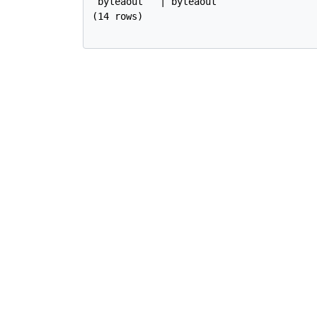
 byteaout   | byteaout

(14 rows)
