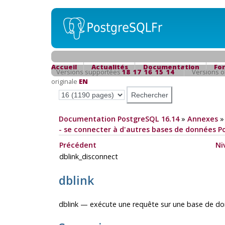
Accueil
Actualités
Documentation
Fo
Versions supportées
18
17
16
15
14
Versions 
originale
EN
Documentation PostgreSQL 16.14
»
Annexes
- se connecter à d'autres bases de données 
Précédent
Ni
dblink_disconnect
dblink
dblink — exécute une requête sur une base de do