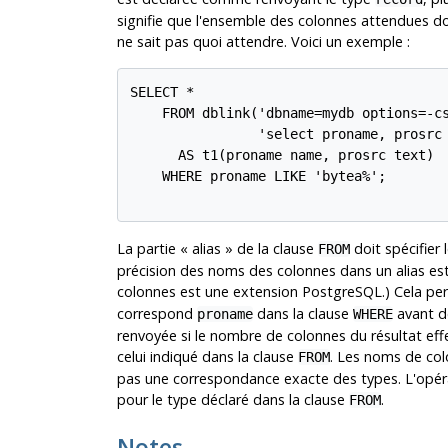
signifie que l'ensemble des colonnes attendues do
ne sait pas quoi attendre. Voici un exemple :
SELECT *

    FROM dblink('dbname=mydb options=-cs
                'select proname, prosrc 
      AS t1(proname name, prosrc text)

    WHERE proname LIKE 'bytea%';

La partie
«
alias
»
de la clause
doit spécifier
FROM
précision des noms des colonnes dans un alias es
colonnes est une extension
PostgreSQL
.) Cela p
correspond
dans la clause
avant de
proname
WHERE
renvoyée si le nombre de colonnes du résultat effe
celui indiqué dans la clause
. Les noms de co
FROM
pas une correspondance exacte des types. L'opérat
pour le type déclaré dans la clause
.
FROM
Notes