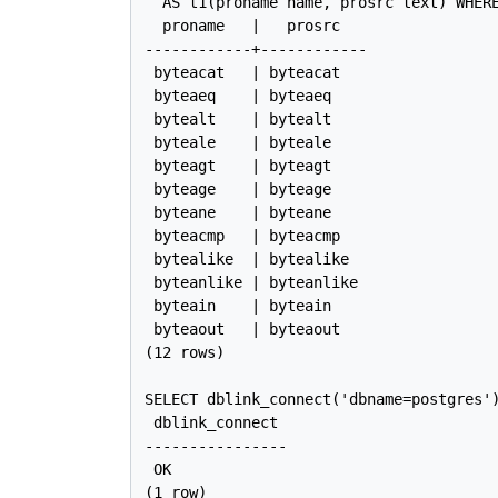
  AS t1(proname name, prosrc text) WHERE
  proname   |   prosrc

------------+------------

 byteacat   | byteacat

 byteaeq    | byteaeq

 bytealt    | bytealt

 byteale    | byteale

 byteagt    | byteagt

 byteage    | byteage

 byteane    | byteane

 byteacmp   | byteacmp

 bytealike  | bytealike

 byteanlike | byteanlike

 byteain    | byteain

 byteaout   | byteaout

(12 rows)

SELECT dblink_connect('dbname=postgres')
 dblink_connect

----------------

 OK

(1 row)
