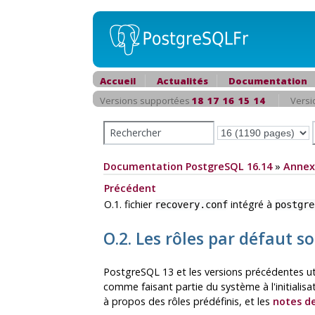
Accueil
Actualités
Documentation
Versions supportées
18
17
16
15
14
Versi
Documentation PostgreSQL 16.14
»
Annex
Précédent
O.1. fichier
intégré à
recovery.conf
postgre
O.2. Les rôles par défaut 
PostgreSQL 13 et les versions précédentes ut
comme faisant partie du système à l'initialisat
à propos des rôles prédéfinis, et les
notes d