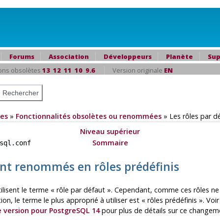
Forums
Association
Développeurs
Planète
Sup
ons obsolètes
13
12
11
10
9.6
Version originale
EN
es
»
Fonctionnalités obsolètes ou renommées
»
Les rôles par d
Niveau supérieur
Sommaire
sql.conf
sont renommés en rôles prédéfinis
ilisent le terme
«
rôle par défaut
»
. Cependant, comme ces rôles ne 
ion, le terme le plus approprié à utiliser est
«
rôles prédéfinis
»
. Voi
e version pour PostgreSQL 14
pour plus de détails sur ce changem