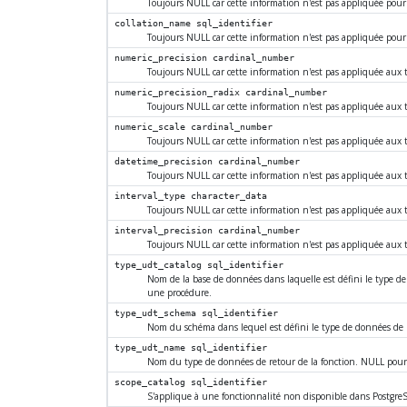
Toujours NULL car cette information n'est pas appliquée pour
collation_name
sql_identifier
Toujours NULL car cette information n'est pas appliquée pour
numeric_precision
cardinal_number
Toujours NULL car cette information n'est pas appliquée aux
numeric_precision_radix
cardinal_number
Toujours NULL car cette information n'est pas appliquée aux
numeric_scale
cardinal_number
Toujours NULL car cette information n'est pas appliquée aux
datetime_precision
cardinal_number
Toujours NULL car cette information n'est pas appliquée aux
interval_type
character_data
Toujours NULL car cette information n'est pas appliquée aux
interval_precision
cardinal_number
Toujours NULL car cette information n'est pas appliquée aux
type_udt_catalog
sql_identifier
Nom de la base de données dans laquelle est défini le type d
une procédure.
type_udt_schema
sql_identifier
Nom du schéma dans lequel est défini le type de données de 
type_udt_name
sql_identifier
Nom du type de données de retour de la fonction. NULL pour
scope_catalog
sql_identifier
S'applique à une fonctionnalité non disponible dans
Postgre