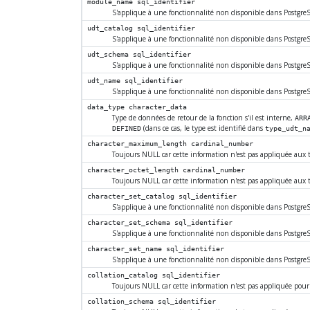
module_name
sql_identifier
S'applique à une fonctionnalité non disponible dans
Postgre
udt_catalog
sql_identifier
S'applique à une fonctionnalité non disponible dans
Postgre
udt_schema
sql_identifier
S'applique à une fonctionnalité non disponible dans
Postgre
udt_name
sql_identifier
S'applique à une fonctionnalité non disponible dans
Postgre
data_type
character_data
Type de données de retour de la fonction s'il est interne,
ARR
(dans ce cas, le type est identifié dans
DEFINED
type_udt_n
character_maximum_length
cardinal_number
Toujours NULL car cette information n'est pas appliquée aux
character_octet_length
cardinal_number
Toujours NULL car cette information n'est pas appliquée aux
character_set_catalog
sql_identifier
S'applique à une fonctionnalité non disponible dans
Postgre
character_set_schema
sql_identifier
S'applique à une fonctionnalité non disponible dans
Postgre
character_set_name
sql_identifier
S'applique à une fonctionnalité non disponible dans
Postgre
collation_catalog
sql_identifier
Toujours NULL car cette information n'est pas appliquée pour
collation_schema
sql_identifier