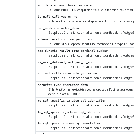
sql_data_access
character_data
Toujours
, ce qui signifie que la fonction peut mod
MODIFIES
is_null_call
yes_or_no
Si la fonction renvoie automatiquement NULL si un de ces a
sql_path
character_data
S'applique à une fonctionnalité non disponible dans
Postgre
schema_level_routine
yes_or_no
Toujours
. (L'opposé serait une méthode d'un type utilisa
YES
max_dynamic_result_sets
cardinal_number
S'applique à une fonctionnalité non disponible dans
Postgre
is_user_defined_cast
yes_or_no
S'applique à une fonctionnalité non disponible dans
Postgre
is_implicitly_invocable
yes_or_no
S'applique à une fonctionnalité non disponible dans
Postgre
security_type
character_data
Si la fonction est exécutée avec les droits de l'utilisateur cour
définie, alors
.
DEFINER
to_sql_specific_catalog
sql_identifier
S'applique à une fonctionnalité non disponible dans
Postgre
to_sql_specific_schema
sql_identifier
S'applique à une fonctionnalité non disponible dans
Postgre
to_sql_specific_name
sql_identifier
S'applique à une fonctionnalité non disponible dans
Postgre