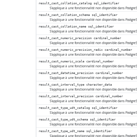
result_cast_collation_catalog
sql_identifier
S'applique à une fonctionnalité non disponible dans
Postgre
result_cast_collation_schema
sql_identifier
S'applique à une fonctionnalité non disponible dans
Postgre
result_cast_collation_name
sql_identifier
S'applique à une fonctionnalité non disponible dans
Postgre
result_cast_numeric_precision
cardinal_number
S'applique à une fonctionnalité non disponible dans
Postgre
result_cast_numeric_precision_radix
cardinal_number
S'applique à une fonctionnalité non disponible dans
Postgre
result_cast_numeric_scale
cardinal_number
S'applique à une fonctionnalité non disponible dans
Postgre
result_cast_datetime_precision
cardinal_number
S'applique à une fonctionnalité non disponible dans
Postgre
result_cast_interval_type
character_data
S'applique à une fonctionnalité non disponible dans
Postgre
result_cast_interval_precision
cardinal_number
S'applique à une fonctionnalité non disponible dans
Postgre
result_cast_type_udt_catalog
sql_identifier
S'applique à une fonctionnalité non disponible dans
Postgre
result_cast_type_udt_schema
sql_identifier
S'applique à une fonctionnalité non disponible dans
Postgre
result_cast_type_udt_name
sql_identifier
S'applique à une fonctionnalité non disponible dans
Postgre