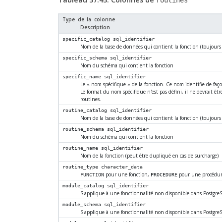
routines
Type de la colonne
Description
specific_catalog
sql_identifier
Nom de la base de données qui contient la fonction (toujours
specific_schema
sql_identifier
Nom du schéma qui contient la fonction
specific_name
sql_identifier
Le
«
nom spécifique
»
de la fonction. Ce nom identifie de faç
Le format du nom spécifique n'est pas défini, il ne devrait ê
routines.
routine_catalog
sql_identifier
Nom de la base de données qui contient la fonction (toujours
routine_schema
sql_identifier
Nom du schéma qui contient la fonction
routine_name
sql_identifier
Nom de la fonction (peut être dupliqué en cas de surcharge)
routine_type
character_data
pour une fonction,
pour une procédu
FUNCTION
PROCEDURE
module_catalog
sql_identifier
S'applique à une fonctionnalité non disponible dans
Postgre
module_schema
sql_identifier
S'applique à une fonctionnalité non disponible dans
Postgre