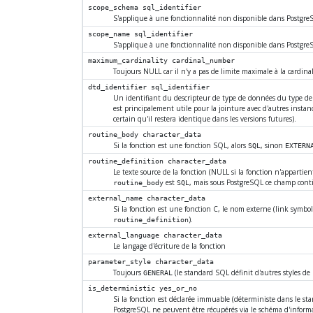
scope_schema
sql_identifier
S'applique à une fonctionnalité non disponible dans
Postgre
scope_name
sql_identifier
S'applique à une fonctionnalité non disponible dans
Postgre
maximum_cardinality
cardinal_number
Toujours NULL car il n'y a pas de limite maximale à la cardin
dtd_identifier
sql_identifier
Un identifiant du descripteur de type de données du type de 
est principalement utile pour la jointure avec d'autres instances
certain qu'il restera identique dans les versions futures).
routine_body
character_data
Si la fonction est une fonction SQL, alors
, sinon
SQL
EXTERN
routine_definition
character_data
Le texte source de la fonction (NULL si la fonction n'appartien
est
, mais sous
PostgreSQL
ce champ contie
routine_body
SQL
external_name
character_data
Si la fonction est une fonction C, le nom externe (link symbol)
).
routine_definition
external_language
character_data
Le langage d'écriture de la fonction
parameter_style
character_data
Toujours
(le standard SQL définit d'autres styles de
GENERAL
is_deterministic
yes_or_no
Si la fonction est déclarée immuable (déterministe dans le st
PostgreSQL
ne peuvent être récupérés via le schéma d'informa