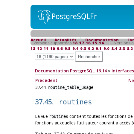
Accueil
Actualités
Documentation
Fo
Versions supportées
18
17
16
15
14
Versions o
13
12
11
10
9.6
9.5
9.4
9.3
9.2
9.1
9.0
8.4
8.3
8.2
Documentation PostgreSQL 16.14
»
Interfaces
Précédent
Ni
37.44.
routine_table_usage
37.45.
routines
La vue
contient toutes les fonctions de 
routines
fonctions auxquelles l'utilisateur courant a accès (q
Tableau 37.43. Colonnes de