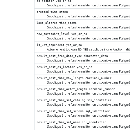
as_locator
yes_or_no
S'applique à une fonctionnalité non disponible dans
Postgre
created
time_stamp
S'applique à une fonctionnalité non disponible dans
Postgre
last_altered
time_stamp
S'applique à une fonctionnalité non disponible dans
Postgre
new_savepoint_level
yes_or_no
S'applique à une fonctionnalité non disponible dans
Postgre
is_udt_dependent
yes_or_no
Actuellement toujours
.
s'applique à une fonctionnali
NO
YES
result_cast_from_data_type
character_data
S'applique à une fonctionnalité non disponible dans
Postgre
result_cast_as_locator
yes_or_no
S'applique à une fonctionnalité non disponible dans
Postgre
result_cast_char_max_length
cardinal_number
S'applique à une fonctionnalité non disponible dans
Postgre
result_cast_char_octet_length
cardinal_number
S'applique à une fonctionnalité non disponible dans
Postgre
result_cast_char_set_catalog
sql_identifier
S'applique à une fonctionnalité non disponible dans
Postgre
result_cast_char_set_schema
sql_identifier
S'applique à une fonctionnalité non disponible dans
Postgre
result_cast_char_set_name
sql_identifier
S'applique à une fonctionnalité non disponible dans
Postgre