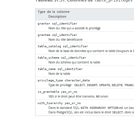
table_privileges
Type de la colonne
Description
grantor
sql_identifier
Nom du rôle qui a accordé le privilège
grantee
sql_identifier
Nom du rôle bénéficiaire
table_catalog
sql_identifier
Nom de la base de données qui contient la table (toujours la
table_schema
sql_identifier
Nom du schéma qui contient la table
table_name
sql_identifier
Nom de la table
privilege_type
character_data
Type de privilège :
,
,
,
,
SELECT
INSERT
UPDATE
DELETE
TRUNC
is_grantable
yes_or_no
si le droit peut être transmis,
sinon
YES
NO
with_hierarchy
yes_or_no
Dans le standard SQL,
est un (sou
WITH HIERARCHY OPTION
Dans PostgreSQL, ceci est inclus dans le droit
, donc c
SELECT