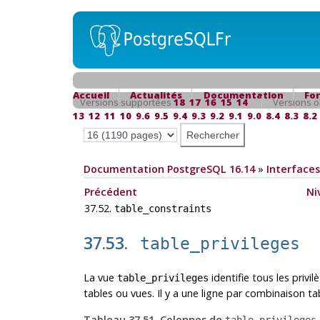
Accueil
Actualités
Documentation
Fo
Versions supportées
18
17
16
15
14
Versions o
13
12
11
10
9.6
9.5
9.4
9.3
9.2
9.1
9.0
8.4
8.3
8.2
Documentation PostgreSQL 16.14
»
Interfaces
Précédent
Ni
37.52.
table_constraints
37.53.
table_privileges
La vue
identifie tous les privil
table_privileges
tables ou vues. Il y a une ligne par combinaison ta
Tableau 37.51. Colonnes de