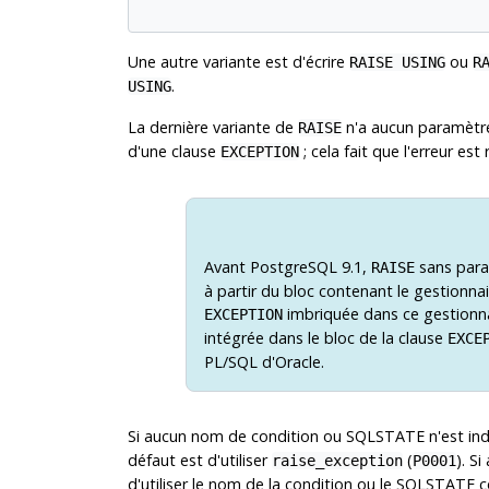
Une autre variante est d'écrire
ou
RAISE USING
R
.
USING
La dernière variante de
n'a aucun paramètre
RAISE
d'une clause
; cela fait que l'erreur est
EXCEPTION
Avant
PostgreSQL
9.1,
sans param
RAISE
à partir du bloc contenant le gestionna
imbriquée dans ce gestionna
EXCEPTION
intégrée dans le bloc de la clause
EXCE
PL/SQL d'Oracle.
Si aucun nom de condition ou SQLSTATE n'est i
défaut est d'utiliser
(
). S
raise_exception
P0001
d'utiliser le nom de la condition ou le SQLSTAT