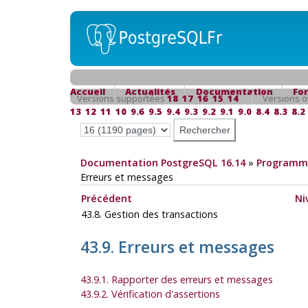
Accueil
Actualités
Documentation
Fo
Versions supportées
18
17
16
15
14
Versions o
13
12
11
10
9.6
9.5
9.4
9.3
9.2
9.1
9.0
8.4
8.3
8.2
Documentation PostgreSQL 16.14
»
Programma
Erreurs et messages
Précédent
Ni
43.8. Gestion des transactions
43.9. Erreurs et messages
43.9.1. Rapporter des erreurs et messages
43.9.2. Vérification d'assertions