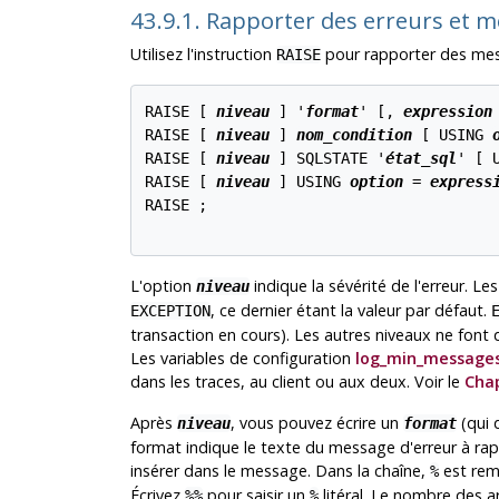
43.9.1. Rapporter des erreurs et 
Utilisez l'instruction
pour rapporter des mess
RAISE
RAISE [
niveau
] '
format
' [
, 
expression
RAISE [
niveau
] 
nom_condition
 [
 USING 
RAISE [
niveau
] SQLSTATE '
état_sql
' [
 
RAISE [
niveau
] USING 
option
 = 
express
RAISE ;

L'option
indique la sévérité de l'erreur. L
niveau
, ce dernier étant la valeur par défaut.
EXCEPTION
transaction en cours). Les autres niveaux ne font
Les variables de configuration
log_min_message
dans les traces, au client ou aux deux. Voir le
Chap
Après
, vous pouvez écrire un
(qui 
niveau
format
format indique le texte du message d'erreur à rapp
insérer dans le message. Dans la chaîne,
est remp
%
Écrivez
pour saisir un
litéral. Le nombre des
%%
%