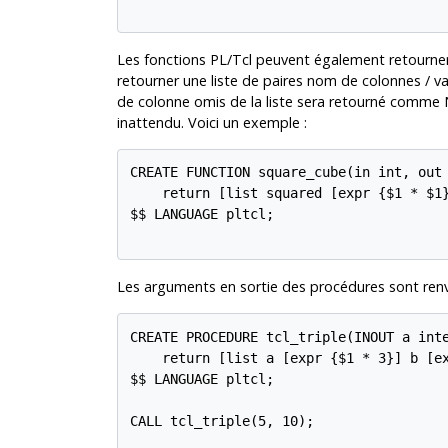
Les fonctions PL/Tcl peuvent également retourner 
retourner une liste de paires nom de colonnes / 
de colonne omis de la liste sera retourné comme N
inattendu. Voici un exemple :
CREATE FUNCTION square_cube(in int, out 
    return [list squared [expr {$1 * $1}
$$ LANGUAGE pltcl;

Les arguments en sortie des procédures sont ren
CREATE PROCEDURE tcl_triple(INOUT a inte
    return [list a [expr {$1 * 3}] b [ex
$$ LANGUAGE pltcl;

CALL tcl_triple(5, 10);
