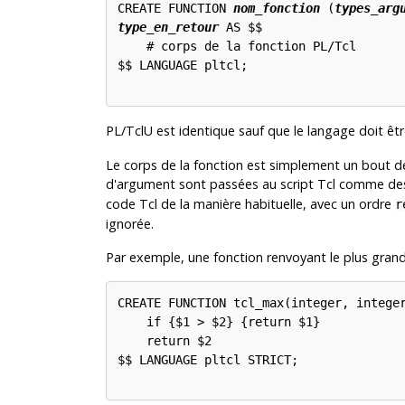
CREATE FUNCTION 
nom_fonction
 (
types_arg
type_en_retour
 AS $$

    # corps de la fonction PL/Tcl

$$ LANGUAGE pltcl;

PL/TclU
est identique sauf que le langage doit êt
Le corps de la fonction est simplement un bout de 
d'argument sont passées au script Tcl comme d
code Tcl de la manière habituelle, avec un ordre
r
ignorée.
Par exemple, une fonction renvoyant le plus grand d
CREATE FUNCTION tcl_max(integer, integer
    if {$1 > $2} {return $1}

    return $2

$$ LANGUAGE pltcl STRICT;
