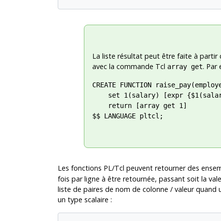
La liste résultat peut être faite à part
avec la commande Tcl
. Par
array get
CREATE FUNCTION raise_pay(employe
    set 1(salary) [expr {$1(salar
    return [array get 1]

$$ LANGUAGE pltcl;

Les fonctions PL/Tcl peuvent retourner des ensemb
fois par ligne à être retournée, passant soit la va
liste de paires de nom de colonne / valeur quand
un type scalaire :