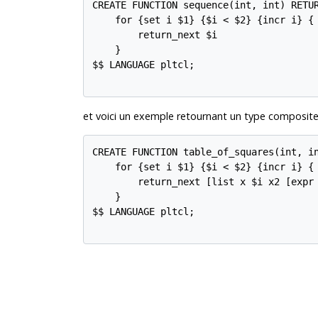
CREATE FUNCTION sequence(int, int) RETUR
    for {set i $1} {$i < $2} {incr i} {

        return_next $i

    }

$$ LANGUAGE pltcl;

et voici un exemple retournant un type composite
CREATE FUNCTION table_of_squares(int, in
    for {set i $1} {$i < $2} {incr i} {

        return_next [list x $i x2 [expr 
    }

$$ LANGUAGE pltcl;
