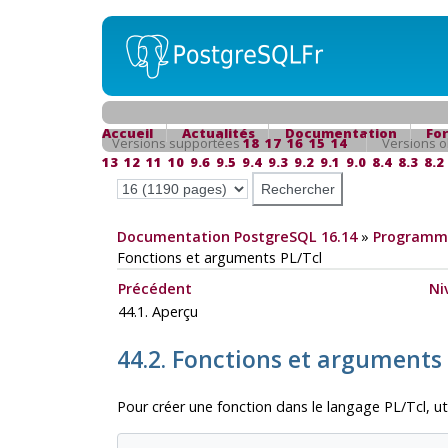
Accueil
Actualités
Documentation
Fo
Versions supportées
18
17
16
15
14
Versions o
13
12
11
10
9.6
9.5
9.4
9.3
9.2
9.1
9.0
8.4
8.3
8.2
Documentation PostgreSQL 16.14
»
Programma
Fonctions et arguments PL/Tcl
Précédent
Ni
44.1. Aperçu
44.2. Fonctions et arguments
Pour créer une fonction dans le langage
PL/Tcl
, u