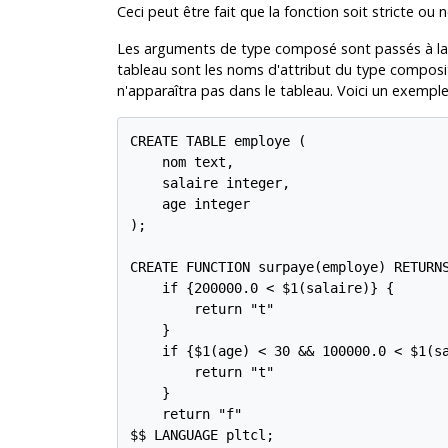
Ceci peut être fait que la fonction soit stricte ou n
Les arguments de type composé sont passés à la
tableau sont les noms d'attribut du type composite.
n'apparaîtra pas dans le tableau. Voici un exemple
CREATE TABLE employe (

    nom text,

    salaire integer,

    age integer

);

CREATE FUNCTION surpaye(employe) RETURNS
    if {200000.0 < $1(salaire)} {

        return "t"

    }

    if {$1(age) < 30 && 100000.0 < $1(sa
        return "t"

    }

    return "f"

$$ LANGUAGE pltcl;
