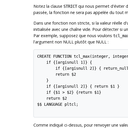
Notez la clause
qui nous permet d'éviter d
STRICT
passée, la fonction ne sera pas appelée du tout m
Dans une fonction non stricte, si la valeur réelle 
initialisée avec une chaîne vide. Pour détecter si u
Par exemple, supposez que nous voulons
tcl_ma
l'argument non NULL plutôt que NULL :
CREATE FUNCTION tcl_max(integer, integer
    if {[argisnull 1]} {

        if {[argisnull 2]} { return_null
        return $2

    }

    if {[argisnull 2]} { return $1 }

    if {$1 > $2} {return $1}

    return $2

$$ LANGUAGE pltcl;

Comme indiqué ci-dessus, pour renvoyer une valeu