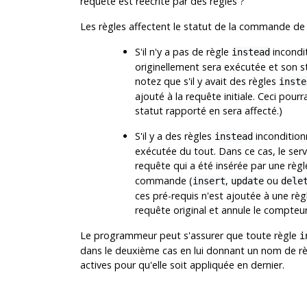
requête est réécrite par des règles ?
Les règles affectent le statut de la commande de 
S'il n'y a pas de règle
incondit
instead
originellement sera exécutée et son
notez que s'il y avait des règles
inste
ajouté à la requête initiale. Ceci pourra
statut rapporté en sera affecté.)
S'il y a des règles
inconditionn
instead
exécutée du tout. Dans ce cas, le ser
requête qui a été insérée par une règ
commande (
,
ou
insert
update
dele
ces pré-requis n'est ajoutée à une rè
requête original et annule le compteu
Le programmeur peut s'assurer que toute règle
i
dans le deuxième cas en lui donnant un nom de règ
actives pour qu'elle soit appliquée en dernier.