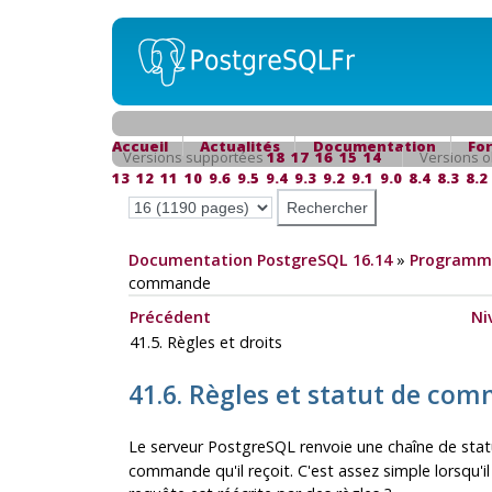
Accueil
Actualités
Documentation
Fo
Versions supportées
18
17
16
15
14
Versions o
13
12
11
10
9.6
9.5
9.4
9.3
9.2
9.1
9.0
8.4
8.3
8.2
Documentation PostgreSQL 16.14
»
Programma
commande
Précédent
Ni
41.5. Règles et droits
41.6. Règles et statut de c
Le serveur
PostgreSQL
renvoie une chaîne de s
commande qu'il reçoit. C'est assez simple lorsqu'il 