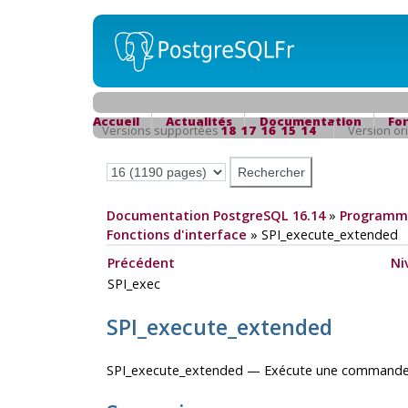
Accueil
Actualités
Documentation
Fo
Versions supportées
18
17
16
15
14
Version or
Documentation PostgreSQL 16.14
»
Programma
Fonctions d'interface
»
SPI_execute_extended
Précédent
Ni
SPI_exec
SPI_execute_extended
SPI_execute_extended — Exécute une commande a