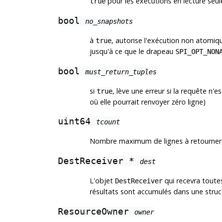
pour les exécutions en lecture seul
true
bool
no_snapshots
à
, autorise l'exécution non atomi
true
jusqu'à ce que le drapeau
SPI_OPT_NON
bool
must_return_tuples
si
, lève une erreur si la requête n'e
true
où elle pourrait renvoyer zéro ligne)
uint64
tcount
Nombre maximum de lignes à retourner
DestReceiver *
dest
L'objet
qui recevra toutes
DestReceiver
résultats sont accumulés dans une stru
ResourceOwner
owner