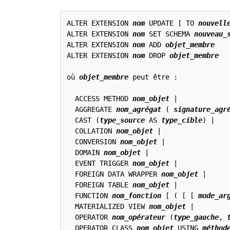
ALTER EXTENSION 
nom
 UPDATE [ TO 
nouvell
ALTER EXTENSION 
nom
 SET SCHEMA 
nouveau_
ALTER EXTENSION 
nom
 ADD 
objet_membre
ALTER EXTENSION 
nom
 DROP 
objet_membre
où 
objet_membre
 peut être :
  ACCESS METHOD 
nom_objet
 |

  AGGREGATE 
nom_agrégat
 ( 
signature_agr
  CAST (
type_source
 AS 
type_cible
) |

  COLLATION 
nom_objet
 |

  CONVERSION 
nom_objet
 |

  DOMAIN 
nom_objet
 |

  EVENT TRIGGER 
nom_objet
 |

  FOREIGN DATA WRAPPER 
nom_objet
 |

  FOREIGN TABLE 
nom_objet
 |

  FUNCTION 
nom_fonction
 [ ( [ [ 
mode_ar
  MATERIALIZED VIEW 
nom_objet
 |

  OPERATOR 
nom_opérateur
 (
type_gauche
, 
  OPERATOR CLASS 
nom_objet
 USING 
méthod