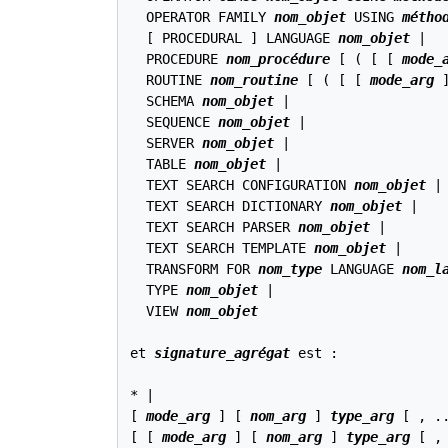
  OPERATOR FAMILY 
nom_objet
 USING 
métho
  [ PROCEDURAL ] LANGUAGE 
nom_objet
 |

  PROCEDURE 
nom_procédure
 [ ( [ [ 
mode_
  ROUTINE 
nom_routine
 [ ( [ [ 
mode_arg
 
  SCHEMA 
nom_objet
 |

  SEQUENCE 
nom_objet
 |

  SERVER 
nom_objet
 |

  TABLE 
nom_objet
 |

  TEXT SEARCH CONFIGURATION 
nom_objet
 |

  TEXT SEARCH DICTIONARY 
nom_objet
 |

  TEXT SEARCH PARSER 
nom_objet
 |

  TEXT SEARCH TEMPLATE 
nom_objet
 |

  TRANSFORM FOR 
nom_type
 LANGUAGE 
nom_l
  TYPE 
nom_objet
 |

  VIEW 
nom_objet
et 
signature_agrégat
 est :
* |

[ 
mode_arg
 ] [ 
nom_arg
 ] 
type_arg
 [ , ..
[ [ 
mode_arg
 ] [ 
nom_arg
 ] 
type_arg
 [ ,