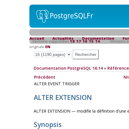
Accueil
Actualités
Documentation
Fo
Versions supportées
18
17
16
15
14
Versions 
originale
EN
Documentation PostgreSQL 16.14
»
Référence
Précédent
Ni
ALTER EVENT TRIGGER
ALTER EXTENSION
ALTER EXTENSION — modifie la définition d'une 
Synopsis