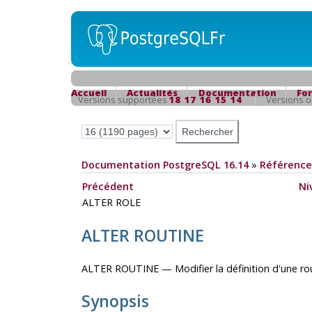
Accueil
Actualités
Documentation
Fo
Versions supportées
18
17
16
15
14
Versions 
Documentation PostgreSQL 16.14
»
Référence
Précédent
Ni
ALTER ROLE
ALTER ROUTINE
ALTER ROUTINE — Modifier la définition d'une ro
Synopsis