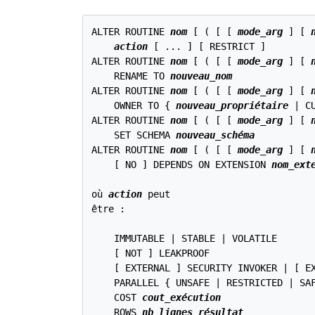
ALTER ROUTINE 
nom
 [ ( [ [ 
mode_arg
 ] [ 
action
 [ ... ] [ RESTRICT ]

ALTER ROUTINE 
nom
 [ ( [ [ 
mode_arg
 ] [ 
    RENAME TO 
nouveau_nom
ALTER ROUTINE 
nom
 [ ( [ [ 
mode_arg
 ] [ 
    OWNER TO { 
nouveau_propriétaire
 | C
ALTER ROUTINE 
nom
 [ ( [ [ 
mode_arg
 ] [ 
    SET SCHEMA 
nouveau_schéma
ALTER ROUTINE 
nom
 [ ( [ [ 
mode_arg
 ] [ 
    [ NO ] DEPENDS ON EXTENSION 
nom_ext
où 
action
 peut

être :
    IMMUTABLE | STABLE | VOLATILE

    [ NOT ] LEAKPROOF

    [ EXTERNAL ] SECURITY INVOKER | [ EX
    PARALLEL { UNSAFE | RESTRICTED | SAF
    COST 
cout_exécution
    ROWS 
nb_lignes_résultat