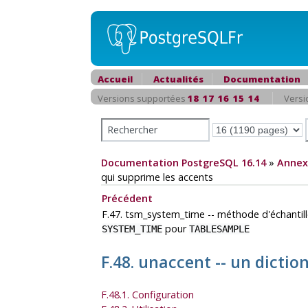
Accueil
Actualités
Documentation
Versions supportées
18
17
16
15
14
Versi
Documentation PostgreSQL 16.14
»
Annex
qui supprime les accents
Précédent
F.47. tsm_system_time -- méthode d'échanti
pour
SYSTEM_TIME
TABLESAMPLE
F.48. unaccent -- un dicti
F.48.1. Configuration