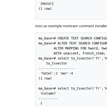
 {Hotel}

(1 row)

Voici un exemple montrant comment installer 
ma_base=# CREATE TEXT SEARCH CONFIGU
ma_base=# ALTER TEXT SEARCH CONFIGUR
        ALTER MAPPING FOR hword, hwo
        WITH unaccent, french_stem;

ma_base=# select to_tsvector('fr','H
    to_tsvector

-------------------

 'hotel':1 'mer':4

(1 row)

ma_base=# select to_tsvector('fr','H
 ?column?

----------

 t
