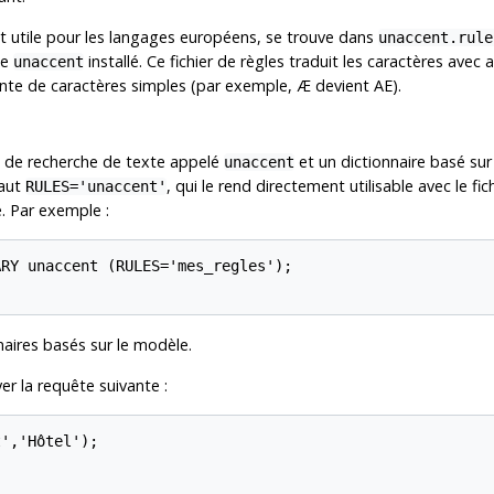
t utile pour les langages européens, se trouve dans
unaccent.rule
le
installé. Ce fichier de règles traduit les caractères avec
unaccent
lente de caractères simples (par exemple, Æ devient AE).
 de recherche de texte appelé
et un dictionnaire basé sur
unaccent
faut
, qui le rend directement utilisable avec le fi
RULES='unaccent'
. Par exemple :
RY unaccent (RULES='mes_regles');

aires basés sur le modèle.
er la requête suivante :
','Hôtel');
