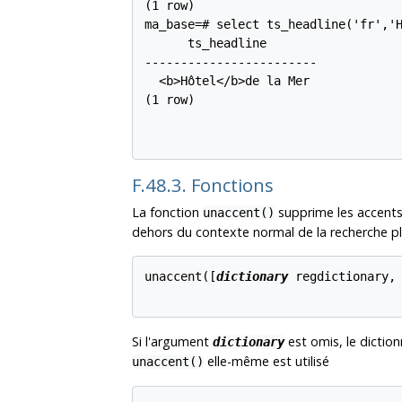
(1 row)

ma_base=# select ts_headline('fr','H
      ts_headline

------------------------

  <b>Hôtel</b>de la Mer

(1 row)

F.48.3. Fonctions
La fonction
supprime les accents 
unaccent()
dehors du contexte normal de la recherche pl
unaccent([
dictionary
regdictionary
,
Si l'argument
est omis, le dictio
dictionary
elle-même est utilisé
unaccent()