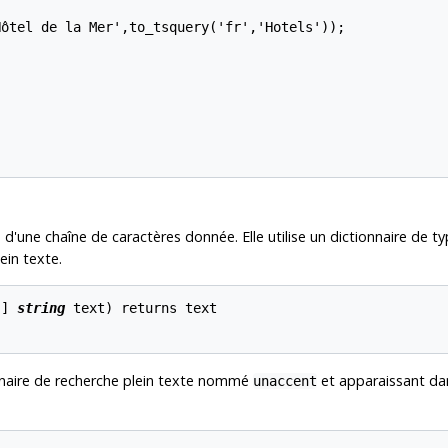
ôtel de la Mer',to_tsquery('fr','Hotels'));

d'une chaîne de caractères donnée. Elle utilise un dictionnaire de t
ein texte.
 
] 
string
text
) returns 
text
nnaire de recherche plein texte nommé
et apparaissant da
unaccent