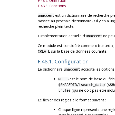
F.48.2. Utilisation
F.48.3. Fonctions
est un dictionnaire de recherche plei
unaccent
passée au prochain dictionnaire (s'il y en a 
recherche plein texte.
L'implémentation actuelle d'
ne peut
unaccent
Ce module est considéré comme
«
trusted
»
sur la base de données courante.
CREATE
F.48.1. Configuration
Le dictionnaire
accepte les options 
unaccent
est le nom de base du fichie
RULES
(
$SHAREDIR/tsearch_data/
$SH
(qui ne doit pas être inc
.rules
Le fichier des règles a le format suivant :
Chaque ligne représente une règle
avec le second. Par exemple :