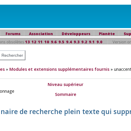
Forums
Association
Développeurs
Planète
Sup
ons obsolètes
13
12
11
10
9.6
9.5
9.4
9.3
9.2
9.1
9.0
Version or
es
»
Modules et extensions supplémentaires fournis
»
unaccent
Niveau supérieur
llonnage
Sommaire
onnaire de recherche plein texte qui sup