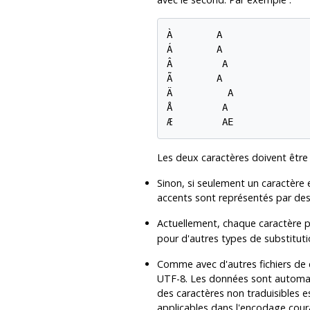
À        A

Á        A

Â         A

Ã        A

Ä          A

Å         A

Æ         AE
Les deux caractères doivent être 
Sinon, si seulement un caractère 
accents sont représentés par des
Actuellement, chaque caractère p
pour d'autres types de substituti
Comme avec d'autres fichiers de 
UTF-8. Les données sont automat
des caractères non traduisibles e
applicables dans l'encodage cour