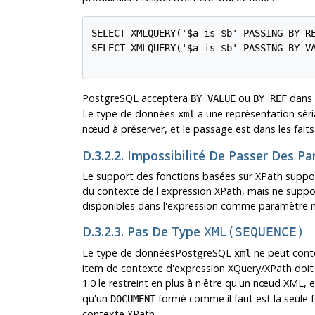
SELECT XMLQUERY('$a is $b' PASSING BY R
SELECT XMLQUERY('$a is $b' PASSING BY V
PostgreSQL
acceptera
ou
dans 
BY VALUE
BY REF
Le type de données
a une représentation séria
xml
nœud à préserver, et le passage est dans les fait
D.3.2.2. Impossibilité De Passer Des
Le support des fonctions basées sur XPath suppor
du contexte de l'expression XPath, mais ne suppo
disponibles dans l'expression comme paramètre
D.3.2.3. Pas De Type
XML(SEQUENCE)
Le type de données
PostgreSQL
ne peut conte
xml
item de contexte d'expression XQuery/XPath doit
1.0 le restreint en plus à n'être qu'un nœud XML,
qu'un
formé comme il faut est la seule
DOCUMENT
contexte XPath.