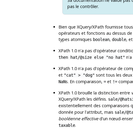
Sa documentation ne valide pas 
pas le contrôler.
Bien que XQuery/XPath fournisse tou
opérateurs et fonctions au dessus de 
types atomiques
,
, e
boolean
double
XPath 1.0 n'a pas d'opérateur conditi
n'a 
then hat/@size else "no hat"
XPath 1.0 n'a pas d'opérateur de comp
et
sont tous les deux
"cat" > "dog"
s. En comparaison,
et
compare
NaN
=
!=
XPath 1.0 brouille la distinction entre
XQuery/XPath les définis.
sale/@hats
existentiellement des comparaisons qua
donnée pour l'attribut, mais
sale/@t
booléenne effective
d'un nœud-ensemb
.
taxable