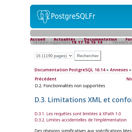
Accueil
Actualités
Documentation
Fo
Versions supportées
18
17
16
15
14
Versions 
Documentation PostgreSQL 16.14
»
Annexes
Précédent
Ni
D.2. Fonctionnalités non supportées
D.3. Limitations XML et con
D.3.1. Les requêtes sont limitées à XPath 1.0
D.3.2. Limites accidentelles de l'implémentation
Des révisions significatives aux spécifications li