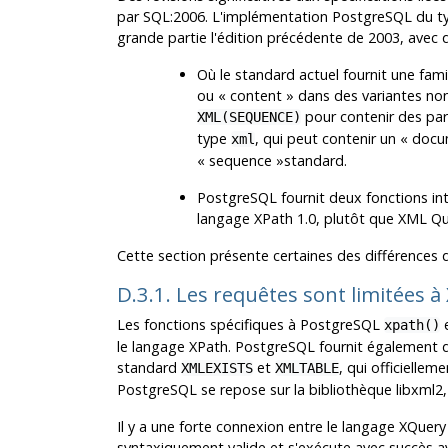
par SQL:2006. L'implémentation
PostgreSQL
du ty
grande partie l'édition précédente de 2003, avec q
Où le standard actuel fournit une fa
ou
«
content
»
dans des variantes no
pour contenir des par
XML(SEQUENCE)
type
, qui peut contenir un
«
docu
xml
«
sequence
»
standard.
PostgreSQL
fournit deux fonctions int
langage XPath 1.0, plutôt que XML Qu
Cette section présente certaines des différences d
D.3.1. Les requêtes sont limitées à
Les fonctions spécifiques à
PostgreSQL
xpath()
le langage XPath.
PostgreSQL
fournit également d
standard
et
, qui officiellem
XMLEXISTS
XMLTABLE
PostgreSQL
se repose sur la bibliothèque
libxml2
Il y a une forte connexion entre le langage XQuery
syntaxiquement valide et s'exécute avec succès a