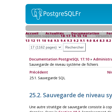
Accueil
Actualités
Documentation
Fo
Versions supportées
18
17
16
15
14
Versions o
13
12
11
10
9.6
9.5
9.4
9.3
9.2
9.1
9.0
8.4
8.3
8.2
Documentation PostgreSQL 17.10
»
Administra
Sauvegarde de niveau système de fichiers
Précédent
Ni
25.1. Sauvegarde
SQL
25.2. Sauvegarde de niveau s
Une autre stratégie de sauvegarde consiste à copier