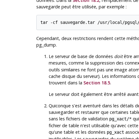
données. Dans la
Section 18.2
, l'emplacement de 
sauvegarde peut être utilisée, par exemple :
tar -cf sauvegarde.tar /usr/local/pgsql
Cependant, deux restrictions rendent cette métho
pg_dump
.
Le serveur de base de données
doit
être arr
mesures, comme la suppression des connex
outils similaires ne font pas une image atom
cache disque du serveur). Les informations c
trouvent dans la
Section 18.5
.
Le serveur doit également être arrêté avant
Quiconque s'est aventuré dans les détails d
sauvegarder et restaurer que certaines tabl
sans les fichiers de validation
qui
pg_xact/*
fichier de table n'est utilisable qu'avec cet
qu'une table et les données
associé
pg_xact
inutilisables. Les sauvegardes du système de