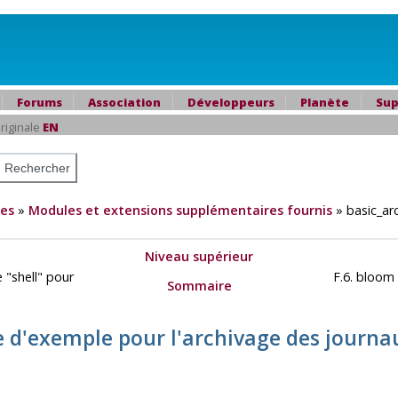
Forums
Association
Développeurs
Planète
Sup
riginale
EN
es
»
Modules et extensions supplémentaires fournis
»
basic_ar
Niveau supérieur
 "shell" pour
F.6. bloom 
Sommaire
le d'exemple pour l'archivage des journ