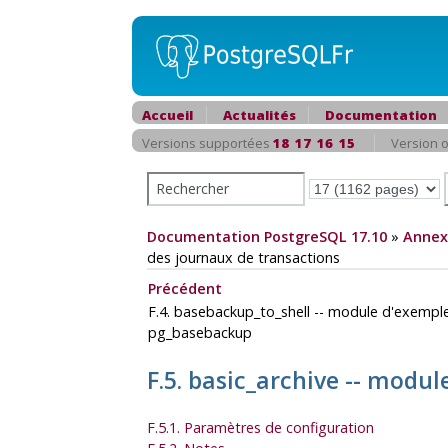
Accueil
Actualités
Documentation
Versions supportées
18
17
16
15
Version o
Documentation PostgreSQL 17.10
»
Annex
des journaux de transactions
Précédent
F.4. basebackup_to_shell -- module d'exemple
pg_basebackup
F.5. basic_archive -- modu
F.5.1. Paramètres de configuration