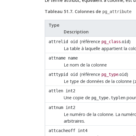
Le terme attribut, équivalent à colonne, est ut
Tableau 51.7. Colonnes de
pg_attribute
Type
Description
(référence
.
)
attrelid
oid
pg_class
oid
La table à laquelle appartient la co
attname
name
Le nom de la colonne
(référence
.
)
atttypid
oid
pg_type
oid
Le type de données de la colonne (
attlen
int2
Une copie de
pour 
pg_type.typlen
attnum
int2
Le numéro de la colonne. La numér
arbitraires.
attcacheoff
int4