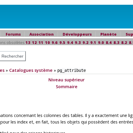
Forums
Association
Développeurs
Planète
Sup
ons obsolètes
13
12
11
10
9.6
9.5
9.4
9.3
9.2
9.1
9.0
8.4
8.3
8.2
8.
es
»
Catalogues système
»
pg_attribute
Niveau supérieur
Sommaire
ations concernant les colonnes des tables. Il y a exactement une li
s pour les index et, en fait, tous les objets qui possèdent des entré