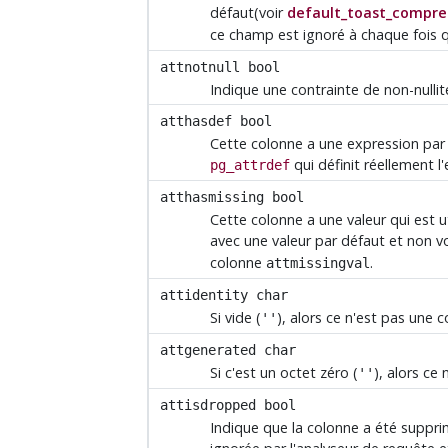
défaut(voir
default_toast_compre
ce champ est ignoré à chaque fois
attnotnull
bool
Indique une contrainte de non-nullit
atthasdef
bool
Cette colonne a une expression par
qui définit réellement l
pg_attrdef
atthasmissing
bool
Cette colonne a une valeur qui est 
avec une valeur par défaut et non vo
colonne
.
attmissingval
attidentity
char
Si vide (
), alors ce n'est pas une 
''
attgenerated
char
Si c'est un octet zéro (
), alors ce
''
attisdropped
bool
Indique que la colonne a été suppri