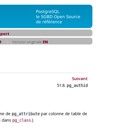
port
1
Version originale
EN
Suivant
51.8.
pg_authid
gne de
par colonne de table de
pg_attribute
es dans
.)
pg_class