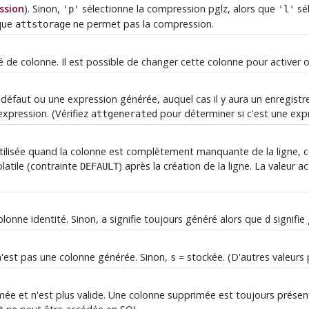
ssion
). Sinon,
sélectionne la compression pglz, alors que
sé
'p'
'l'
 que
ne permet pas la compression.
attstorage
é de colonne. Il est possible de changer cette colonne pour activer o
 défaut ou une expression générée, auquel cas il y aura un enregis
'expression. (Vérifiez
pour déterminer si c'est une exp
attgenerated
utilisée quand la colonne est complètement manquante de la ligne, c
latile (contrainte
) après la création de la ligne. La valeur a
DEFAULT
colonne identité. Sinon,
signifie toujours généré alors que
signifie
a
d
 n'est pas une colonne générée. Sinon,
= stockée. (D'autres valeurs 
s
mée et n'est plus valide. Une colonne supprimée est toujours présen