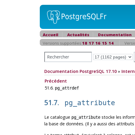
Accueil
Actualités
Documentation
Versions supportées
18
17
16
15
14
Versi
Documentation PostgreSQL 17.10
»
Intern
Précédent
51.6.
pg_attrdef
51.7.
pg_attribute
Le catalogue
stocke les inform
pg_attribute
la base de données. (Il y a aussi des attribut