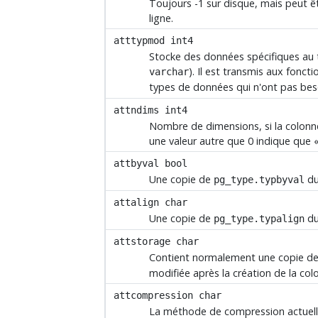
Toujours -1 sur disque, mais peut ê
ligne.
atttypmod
int4
Stocke des données spécifiques au t
). Il est transmis aux fonct
varchar
types de données qui n'ont pas be
attndims
int4
Nombre de dimensions, si la colonne
une valeur autre que 0 indique que
attbyval
bool
Une copie de
du
pg_type.typbyval
attalign
char
Une copie de
du
pg_type.typalign
attstorage
char
Contient normalement une copie d
modifiée après la création de la col
attcompression
char
La méthode de compression actuelle