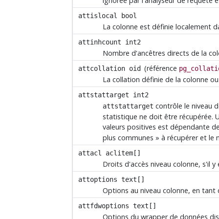
ignorée par l'analyseur de requête 
attislocal
bool
La colonne est définie localement d
attinhcount
int2
Nombre d'ancêtres directs de la co
(référence
attcollation
oid
pg_collati
La collation définie de la colonne ou 
attstattarget
int2
contrôle le niveau 
attstattarget
statistique ne doit être récupérée. 
valeurs positives est dépendante de
plus communes
»
à récupérer et le 
attacl
aclitem[]
Droits d'accès niveau colonne, s'il 
attoptions
text[]
Options au niveau colonne, en tant
attfdwoptions
text[]
Options du wrapper de données dist