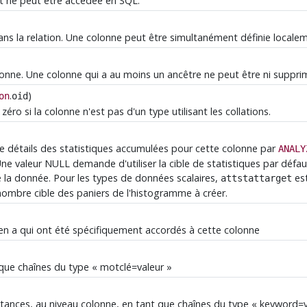
et ne peut être accédée en SQL.
ans la relation. Une colonne peut être simultanément définie localem
lonne. Une colonne qui a au moins un ancêtre ne peut être ni suppr
.
)
on
oid
zéro si la colonne n'est pas d'un type utilisant les collations.
de détails des statistiques accumulées pour cette colonne par
ANALY
Une valeur NULL demande d'utiliser la cible de statistiques par défa
 la donnée. Pour les types de données scalaires,
est
attstattarget
nombre cible des paniers de l'histogramme à créer.
y en a qui ont été spécifiquement accordés à cette colonne
 que chaînes du type
«
motclé=valeur
»
ances, au niveau colonne, en tant que chaînes du type
«
keyword=v