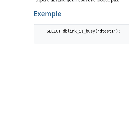
dblink_get_result
Exemple
    SELECT dblink_is_busy('dtest1');
