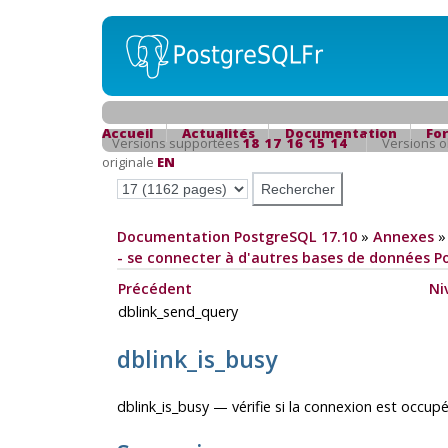
Accueil
Actualités
Documentation
Fo
Versions supportées
18
17
16
15
14
Versions 
originale
EN
Documentation PostgreSQL 17.10
»
Annexes
- se connecter à d'autres bases de données 
Précédent
Ni
dblink_send_query
dblink_is_busy
dblink_is_busy — vérifie si la connexion est occu