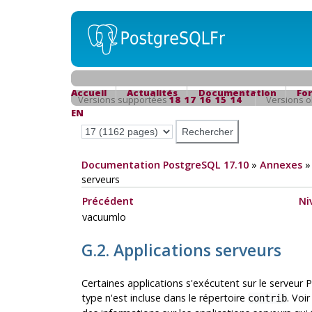
Accueil
Actualités
Documentation
Fo
Versions supportées
18
17
16
15
14
Versions 
EN
Documentation PostgreSQL 17.10
»
Annexes
serveurs
Précédent
Ni
vacuumlo
G.2. Applications serveurs
Certaines applications s'exécutent sur le serveur
P
type n'est incluse dans le répertoire
. Voi
contrib