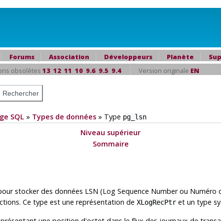
Forums
Association
Développeurs
Planète
Sup
ons obsolètes
13
12
11
10
9.6
9.5
9.4
Version originale
EN
ge SQL
»
Types de données
»
Type
pg_lsn
Niveau supérieur
Sommaire
é pour stocker des données LSN (Log Sequence Number ou Numéro de
actions. Ce type est une représentation de
et un type s
XLogRecPtr
 représentant une position d'octet dans le flux des journaux de tran