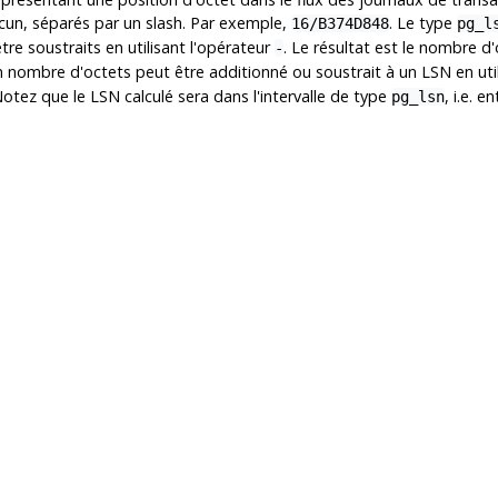
cun, séparés par un slash. Par exemple,
. Le type
16/B374D848
pg_l
re soustraits en utilisant l'opérateur
. Le résultat est le nombre 
-
un nombre d'octets peut être additionné ou soustrait à un LSN en ut
Notez que le LSN calculé sera dans l'intervalle de type
, i.e. e
pg_lsn