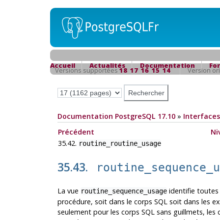
Accueil
Actualités
Documentation
Fo
Versions supportées
18
17
16
15
14
Version or
Documentation PostgreSQL 17.10
»
Interfaces
Précédent
Ni
35.42.
routine_routine_usage
35.43.
routine_sequence_
La vue
identifie toutes
routine_sequence_usage
procédure, soit dans le corps SQL soit dans les e
seulement pour les corps SQL sans guillmets, les 