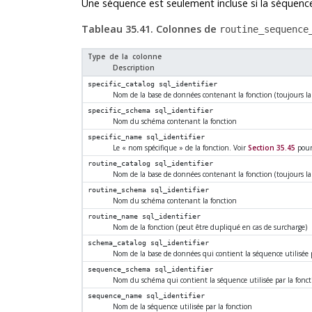
Une séquence est seulement incluse si la séquence 
Tableau 35.41. Colonnes de
routine_sequence
Type de la colonne
Description
specific_catalog
sql_identifier
Nom de la base de données contenant la fonction (toujours la
specific_schema
sql_identifier
Nom du schéma contenant la fonction
specific_name
sql_identifier
Le
«
nom spécifique
»
de la fonction. Voir
Section 35.45
pour
routine_catalog
sql_identifier
Nom de la base de données contenant la fonction (toujours la
routine_schema
sql_identifier
Nom du schéma contenant la fonction
routine_name
sql_identifier
Nom de la fonction (peut être dupliqué en cas de surcharge)
schema_catalog
sql_identifier
Nom de la base de données qui contient la séquence utilisée p
sequence_schema
sql_identifier
Nom du schéma qui contient la séquence utilisée par la fonct
sequence_name
sql_identifier
Nom de la séquence utilisée par la fonction