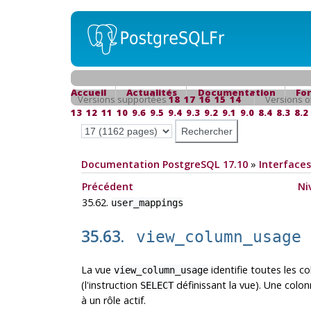
Accueil
Actualités
Documentation
Fo
Versions supportées
18
17
16
15
14
Versions o
13
12
11
10
9.6
9.5
9.4
9.3
9.2
9.1
9.0
8.4
8.3
8.2
Documentation PostgreSQL 17.10
»
Interfaces
Précédent
Ni
35.62.
user_mappings
35.63.
view_column_usage
La vue
identifie toutes les c
view_column_usage
(l'instruction
définissant la vue). Une colon
SELECT
à un rôle actif.