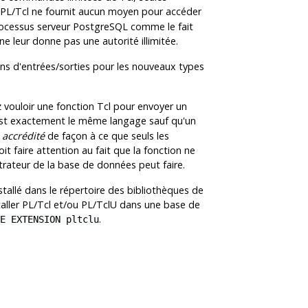
 PL/Tcl ne fournit aucun moyen pour accéder
rocessus serveur
PostgreSQL
comme le fait
 ne leur donne pas une autorité illimitée.
ions d'entrées/sorties pour les nouveaux types
ez vouloir une fonction Tcl pour envoyer un
'est exactement le même langage sauf qu'un
 accrédité
de façon à ce que seuls les
it faire attention au fait que la fonction ne
istrateur de la base de données peut faire.
allé dans le répertoire des bibliothèques de
taller
PL/Tcl
et/ou
PL/TclU
dans une base de
.
E EXTENSION pltclu