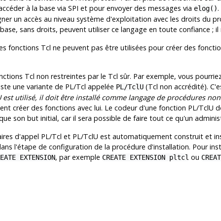
ccéder à la base via SPI et pour envoyer des messages via
.
elog()
ner un accès au niveau système d'exploitation avec les droits du p
 base, sans droits, peuvent utiliser ce langage en toute confiance ; il
les fonctions Tcl ne peuvent pas être utilisées pour créer des fonct
fonctions Tcl non restreintes par le Tcl sûr. Par exemple, vous pourri
xiste une variante de
PL/Tcl
appelée
(Tcl non accrédité). C
PL/TclU
U
est utilisé, il doit être installé comme langage de procédures non
ent créer des fonctions avec lui. Le codeur d'une fonction
PL/TclU
do
que son but initial, car il sera possible de faire tout ce qu'un admin
aires d'appel
PL/Tcl
et
PL/TclU
est automatiquement construit et inst
dans l'étape de configuration de la procédure d'installation. Pour ins
, par exemple
ou
EATE EXTENSION
CREATE EXTENSION pltcl
CREAT