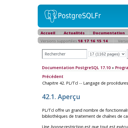
Accueil
Actualités
Documentation
Versions supportées
18
17
16
15
14
Versi
Documentation PostgreSQL 17.10
»
Progr
Précédent
Chapitre 42. PL/Tcl -- Langage de procédure
42.1. Aperçu
PL/Tcl offre un grand nombre de fonctionnali
bibliothèques de traitement de chaînes de ca
Une
bonne
restriction est que tout est exécu