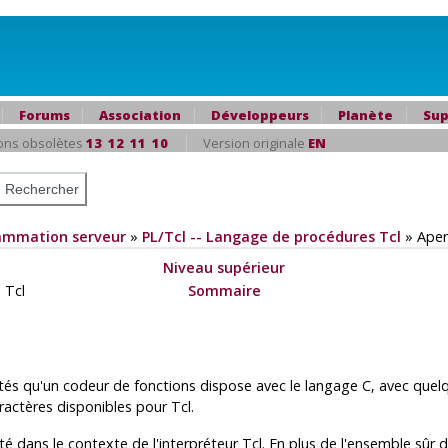
Forums
Association
Développeurs
Planète
Sup
ons obsolètes
13
12
11
10
Version originale
EN
ammation serveur
»
PL/Tcl -- Langage de procédures Tcl
»
Aper
Niveau supérieur
s Tcl
Sommaire
tés qu'un codeur de fonctions dispose avec le langage C, avec quelq
ractères disponibles pour Tcl.
té dans le contexte de l'interpréteur Tcl. En plus de l'ensemble sûr