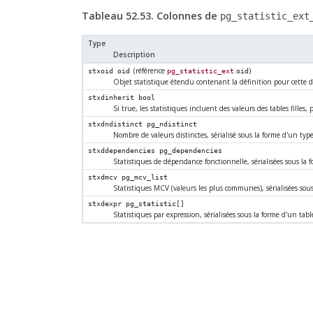
Tableau 52.53. Colonnes de
pg_statistic_ext
Type
Description
(référence
.
)
stxoid
oid
pg_statistic_ext
oid
Objet statistique étendu contenant la définition pour cette
stxdinherit
bool
Si true, les statistiques incluent des valeurs des tables filles
stxdndistinct
pg_ndistinct
Nombre de valeurs distinctes, sérialisé sous la forme d'un typ
stxddependencies
pg_dependencies
Statistiques de dépendance fonctionnelle, sérialisées sous la
stxdmcv
pg_mcv_list
Statistiques MCV (valeurs les plus communes), sérialisées sou
stxdexpr
pg_statistic[]
Statistiques par expression, sérialisées sous la forme d'un ta