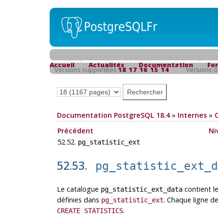
Accueil
Actualités
Documentation
Fo
Versions supportées
18
17
16
15
14
Versions 
Documentation PostgreSQL 18.4
»
Internes
»
Précédent
Ni
52.52.
pg_statistic_ext
52.53.
pg_statistic_ext_
Le catalogue
contient le
pg_statistic_ext_data
définies dans
. Chaque ligne d
pg_statistic_ext
.
CREATE STATISTICS