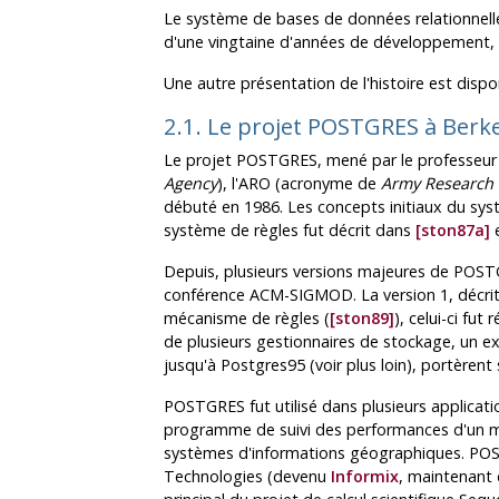
Le système de bases de données relationnell
d'une vingtaine d'années de développement,
Une autre présentation de l'histoire est dispon
2.1. Le projet
POSTGRES
à Berk
Le projet
POSTGRES
, mené par le professeur
Agency
), l'
ARO
(acronyme de
Army Research 
débuté en 1986. Les concepts initiaux du sy
système de règles fut décrit dans
[ston87a]
e
Depuis, plusieurs versions majeures de
POST
conférence
ACM-SIGMOD
. La version 1, décr
mécanisme de règles (
[ston89]
), celui-ci fut r
de plusieurs gestionnaires de stockage, un ex
jusqu'à
Postgres95
(voir plus loin), portèrent s
POSTGRES
fut utilisé dans plusieurs applica
programme de suivi des performances d'un mo
systèmes d'informations géographiques.
PO
Technologies (devenu
Informix
, maintenant