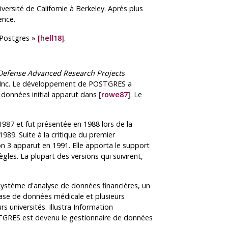
versité de Californie à Berkeley. Après plus
ence.
 Postgres
»
[hell18]
.
Defense Advanced Research Projects
, Inc. Le développement de
POSTGRES
a
 données initial apparut dans
[rowe87]
. Le
1987 et fut présentée en 1988 lors de la
 1989. Suite à la critique du premier
ion 3 apparut en 1991. Elle apporta le support
les. La plupart des versions qui suivirent,
 système d'analyse de données financières, un
ase de données médicale et plusieurs
 universités. Illustra Information
TGRES
est devenu le gestionnaire de données