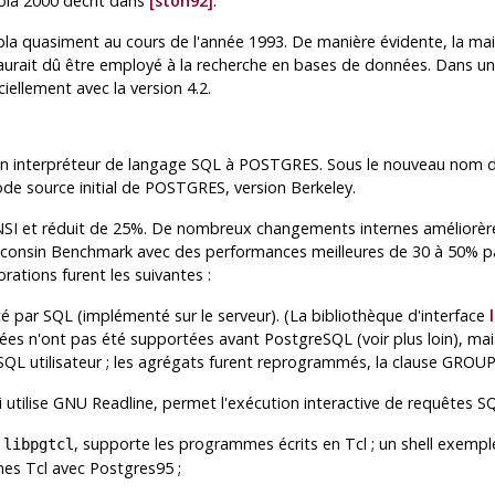
uoia 2000 décrit dans
[ston92]
.
ubla quasiment au cours de l'année 1993. De manière évidente, la m
urait dû être employé à la recherche en bases de données. Dans un s
iellement avec la version 4.2.
un interpréteur de langage SQL à
POSTGRES
. Sous le nouveau nom 
e source initial de
POSTGRES
, version Berkeley.
ANSI et réduit de 25%. De nombreux changements internes améliorère
sconsin Benchmark avec des performances meilleures de 30 à 50% p
orations furent les suivantes :
cé par
SQL
(implémenté sur le serveur). (La bibliothèque d'interface
ées n'ont pas été supportées avant
PostgreSQL
(voir plus loin), ma
SQL
utilisateur ; les agrégats furent reprogrammés, la clause GROUP
i utilise
GNU
Readline
, permet l'exécution interactive de requêtes S
,
, supporte les programmes écrits en
Tcl
; un shell exempl
libpgtcl
mmes
Tcl
avec
Postgres95
;