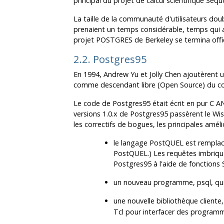
principal du projet de calcul scientifique Seq
La taille de la communauté d'utilisateurs do
prenaient un temps considérable, temps qui a
projet
POSTGRES
de Berkeley se termina offic
2.2.
Postgres95
En 1994, Andrew Yu et Jolly Chen ajoutèrent 
comme descendant libre (Open Source) du cod
Le code de
Postgres95
était écrit en pur C 
versions 1.0.x de
Postgres95
passèrent le Wi
les correctifs de bogues, les principales améli
le langage PostQUEL est rempla
PostQUEL.) Les requêtes imbriqu
Postgres95
à l'aide de fonctions
un nouveau programme,
psql
, qu
une nouvelle bibliothèque cliente
Tcl pour interfacer des progra