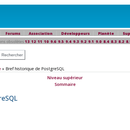
Forums
Association
Développeurs
Planète
Sup
ons obsolètes
13
12
11
10
9.6
9.5
9.4
9.3
9.2
9.1
9.0
8.4
8.3
8.2
8.
e
»
Bref historique de
PostgreSQL
Niveau supérieur
Sommaire
reSQL