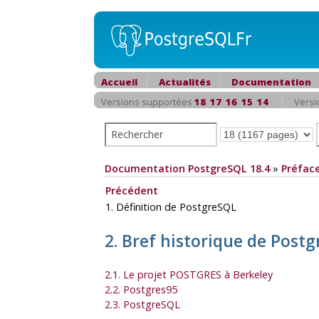
Accueil
Actualités
Documentation
Versions supportées
18
17
16
15
14
Versi
Documentation PostgreSQL 18.4
»
Préfac
Précédent
1. Définition de
PostgreSQL
2. Bref historique de
Postg
2.1. Le projet
POSTGRES
à Berkeley
2.2.
Postgres95
2.3.
PostgreSQL