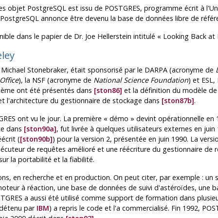
es objet
PostgreSQL
est issu de
POSTGRES
, programme écrit à l'Uni
PostgreSQL
annonce être devenu la base de données libre de référ
ible dans le papier de Dr. Joe Hellerstein intitulé
«
Looking Back at
eley
 Michael Stonebraker, était sponsorisé par le
DARPA
(acronyme de
Office
), la
NSF
(acronyme de
National Science Foundation
) et ESL
stème ont été présentés dans
[ston86]
et la définition du modèle de
t l'architecture du gestionnaire de stockage dans
[ston87b]
.
GRES
ont vu le jour. La première
«
démo
»
devint opérationnelle en 
ite dans
[ston90a]
, fut livrée à quelques utilisateurs externes en juin
éécrit (
[ston90b]
) pour la version 2, présentée en juin 1990. La vers
écuteur de requêtes amélioré et une réécriture du gestionnaire de règ
ur la portabilité et la fiabilité.
tions, en recherche et en production. On peut citer, par exemple : un
teur à réaction, une base de données de suivi d'astéroïdes, une b
STGRES
a aussi été utilisé comme support de formation dans plusieurs
 détenu par
IBM
) a repris le code et l'a commercialisé. Fin 1992,
POS