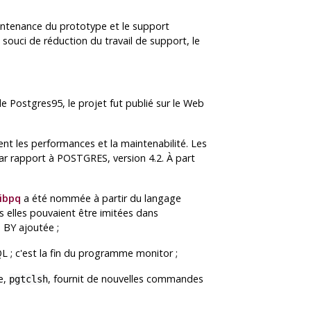
aintenance du prototype et le support
ouci de réduction du travail de support, le
de
Postgres95
, le projet fut publié sur le Web
nt les performances et la maintenabilité. Les
ar rapport à
POSTGRES
, version 4.2. À part
libpq
a été nommée à partir du langage
is elles pouvaient être imitées dans
 BY ajoutée ;
QL ; c'est la fin du programme
monitor
;
e,
, fournit de nouvelles commandes
pgtclsh