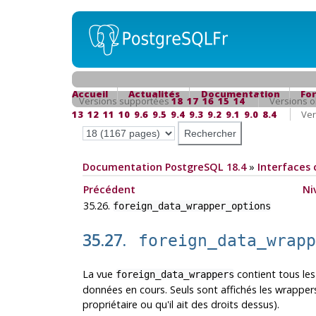
Accueil
Actualités
Documentation
Fo
Versions supportées
18
17
16
15
14
Versions o
13
12
11
10
9.6
9.5
9.4
9.3
9.2
9.1
9.0
8.4
Ver
Documentation PostgreSQL 18.4
»
Interfaces 
Précédent
Ni
35.26.
foreign_data_wrapper_options
35.27.
foreign_data_wrap
La vue
contient tous les
foreign_data_wrappers
données en cours. Seuls sont affichés les wrappers 
propriétaire ou qu'il ait des droits dessus).