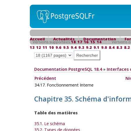
Accueil
Actualités
Documentation
Fo
Versions supportées
18
17
16
15
14
Versions o
13
12
11
10
9.6
9.5
9.4
9.3
9.2
9.1
9.0
8.4
8.3
8.2
Documentation PostgreSQL 18.4
»
Interfaces 
Précédent
Ni
34.17. Fonctionnement Interne
Chapitre 35. Schéma d'infor
Table des matières
35.1. Le schéma
35.2. Types de données