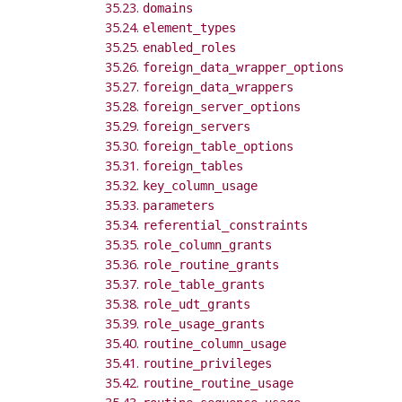
35.23.
domains
35.24.
element_types
35.25.
enabled_roles
35.26.
foreign_data_wrapper_options
35.27.
foreign_data_wrappers
35.28.
foreign_server_options
35.29.
foreign_servers
35.30.
foreign_table_options
35.31.
foreign_tables
35.32.
key_column_usage
35.33.
parameters
35.34.
referential_constraints
35.35.
role_column_grants
35.36.
role_routine_grants
35.37.
role_table_grants
35.38.
role_udt_grants
35.39.
role_usage_grants
35.40.
routine_column_usage
35.41.
routine_privileges
35.42.
routine_routine_usage