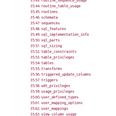
35.43.
routine_sequence_usage
35.44.
routine_table_usage
35.45.
routines
35.46.
schemata
35.47.
sequences
35.48.
sql_features
35.49.
sql_implementation_info
35.50.
sql_parts
35.51.
sql_sizing
35.52.
table_constraints
35.53.
table_privileges
35.54.
tables
35.55.
transforms
35.56.
triggered_update_columns
35.57.
triggers
35.58.
udt_privileges
35.59.
usage_privileges
35.60.
user_defined_types
35.61.
user_mapping_options
35.62.
user_mappings
35.63.
view_column_usage