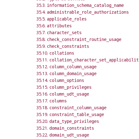
35.3.
information_schema_catalog_name
35.4.
administrable_role_authorizations
35.5.
applicable_roles
35.6.
attributes
35.7.
character_sets
35.8.
check_constraint_routine_usage
35.9.
check_constraints
35.10.
collations
35.11.
collation_character_set_applicabilit
35.12.
column_column_usage
35.13.
column_domain_usage
35.14.
column_options
35.15.
column_privileges
35.16.
column_udt_usage
35.17.
columns
35.18.
constraint_column_usage
35.19.
constraint_table_usage
35.20.
data_type_privileges
35.21.
domain_constraints
35.22.
domain_udt_usage