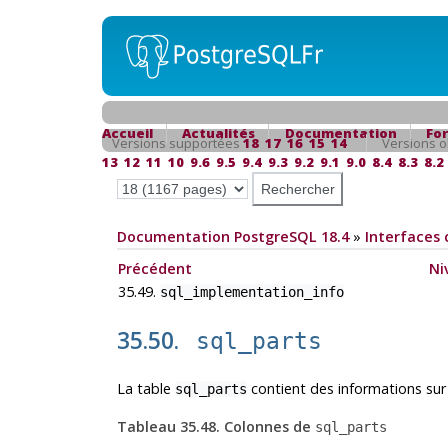
Accueil
Actualités
Documentation
Fo
Versions supportées
18
17
16
15
14
Versions o
13
12
11
10
9.6
9.5
9.4
9.3
9.2
9.1
9.0
8.4
8.3
8.2
Documentation PostgreSQL 18.4
»
Interfaces 
Précédent
Ni
35.49.
sql_implementation_info
35.50.
sql_parts
La table
contient des informations sur
sql_parts
Tableau 35.48. Colonnes de
sql_parts