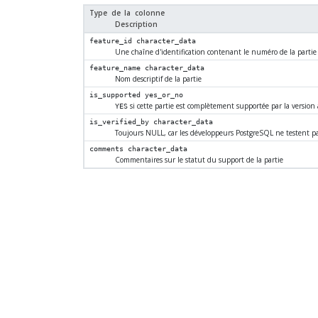
Type de la colonne
Description
feature_id
character_data
Une chaîne d'identification contenant le numéro de la partie
feature_name
character_data
Nom descriptif de la partie
is_supported
yes_or_no
si cette partie est complètement supportée par la version
YES
is_verified_by
character_data
Toujours NULL, car les développeurs
PostgreSQL
ne testent pa
comments
character_data
Commentaires sur le statut du support de la partie