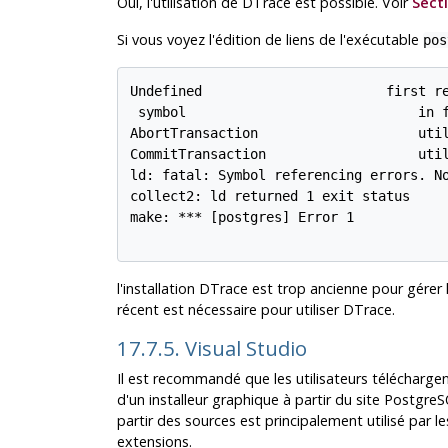
Oui, l'utilisation de DTrace est possible. Voir
Secti
Si vous voyez l'édition de liens de l'exécutable
pos
Undefined                       first re
 symbol                             in f
AbortTransaction                    util
CommitTransaction                   util
ld: fatal: Symbol referencing errors. No
collect2: ld returned 1 exit status

make: *** [postgres] Error 1

l'installation DTrace est trop ancienne pour gérer 
récent est nécessaire pour utiliser DTrace.
17.7.5. Visual Studio
Il est recommandé que les utilisateurs téléchargen
d'un installeur graphique à partir du site
PostgreS
partir des sources est principalement utilisé par
extensions.