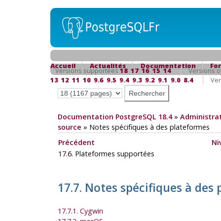
Accueil
Actualités
Documentation
Fo
Versions supportées
18
17
16
15
14
Versions o
13
12
11
10
9.6
9.5
9.4
9.3
9.2
9.1
9.0
8.4
Ver
Documentation PostgreSQL 18.4
»
Administrat
source
»
Notes spécifiques à des plateformes
Précédent
Ni
17.6. Plateformes supportées
17.7. Notes spécifiques à des
17.7.1. Cygwin