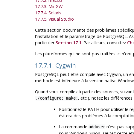
17.7.2. macOS
17.7.3. MinGW
17.7.4. Solaris
17.7.5. Visual Studio
Cette section documente des problèmes spécifique
l'installation et le paramétrage de PostgreSQL. Assu
particulier
Section 17.1
. Par ailleurs, consultez
Cha
Les plateformes qui ne sont pas traitées ici n'ont
17.7.1. Cygwin
PostgreSQL peut être compilé avec Cygwin, un en
méthode est inférieure à la version native Windo
Quand vous compilez à partir des sources, suivant l
, etc.), notez les différence
./configure; make;
Positionnez le PATH pour utiliser le ré
évitera des problèmes à la compilatio
La commande
n'est pas suppo
adduser
sous Windows. Sinon, sautez cette ét