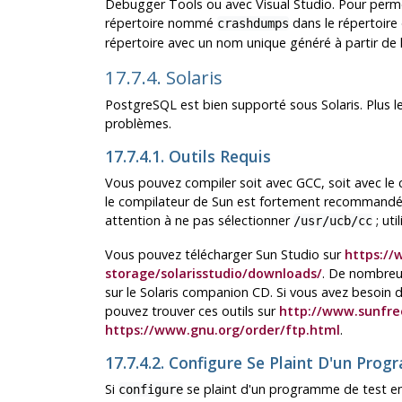
Debugger Tools
ou avec
Visual Studio
. Pour perm
répertoire nommé
dans le répertoire 
crashdumps
répertoire avec un nom unique généré à partir de 
17.7.4. Solaris
PostgreSQL est bien supporté sous Solaris. Plus l
problèmes.
17.7.4.1. Outils Requis
Vous pouvez compiler soit avec GCC, soit avec le 
le compilateur de Sun est fortement recommandé su
attention à ne pas sélectionner
; uti
/usr/ucb/cc
Vous pouvez télécharger Sun Studio sur
https://
storage/solarisstudio/downloads/
. De nombreux
sur le Solaris companion CD. Si vous avez besoin 
pouvez trouver ces outils sur
http://www.sunfr
https://www.gnu.org/order/ftp.html
.
17.7.4.2. Configure Se Plaint D'un Pr
Si
se plaint d'un programme de test en é
configure