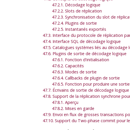
47.2.1. Décodage logique
47.2.2. Slots de réplication
47.2.3. Synchronisation du slot de réplica
47.2.4. Plugins de sortie
47.2.5. Instantanés exportés
47.3. Interface du protocole de réplication par
47.4. Interface
SQL
de décodage logique
47.5. Catalogues systèmes liés au décodage 
47.6. Plugins de sortie de décodage logique
47.6.1. Fonction d'initialisation
47.6.2. Capacités
47.6.3. Modes de sortie
47.6.4. Callbacks de plugin de sortie
47.6.5. Fonction pour produire une sortie
47.7. Écrivains de sortie de décodage logique
47.8. Support de la réplication synchrone po
47.8.1. Aperçu
47.8.2. Mises en garde
47.9. Envoi en flux de grosses transactions p
47.10. Support du Two-phase commit pour l