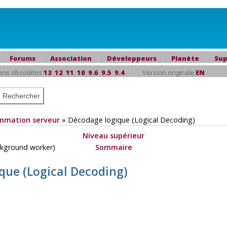
Forums
Association
Développeurs
Planète
Sup
ons obsolètes
13
12
11
10
9.6
9.5
9.4
Version originale
EN
mmation serveur
»
Décodage logique (Logical Decoding)
Niveau supérieur
ackground worker)
Sommaire
que (Logical Decoding)