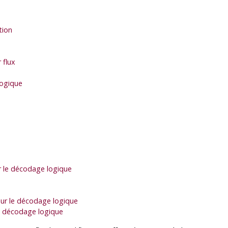
tion
 flux
logique
ur le décodage logique
our le décodage logique
e décodage logique