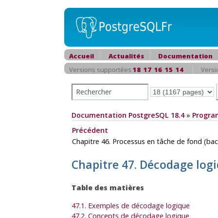
Accueil
Actualités
Documentation
Versions supportées
18
17
16
15
14
Versi
Documentation PostgreSQL 18.4
»
Progra
Précédent
Chapitre 46. Processus en tâche de fond (b
Chapitre 47. Décodage logi
Table des matières
47.1. Exemples de décodage logique
47.2. Concepts de décodage logique