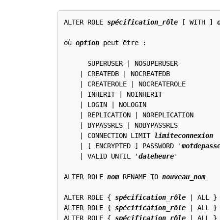
ALTER ROLE 
spécification_rôle
 [ WITH ] 
où 
option
 peut être :
      SUPERUSER | NOSUPERUSER

    | CREATEDB | NOCREATEDB

    | CREATEROLE | NOCREATEROLE

    | INHERIT | NOINHERIT

    | LOGIN | NOLOGIN

    | REPLICATION | NOREPLICATION

    | BYPASSRLS | NOBYPASSRLS

    | CONNECTION LIMIT 
limiteconnexion
    | [ ENCRYPTED ] PASSWORD '
motdepass
    | VALID UNTIL '
dateheure
'

ALTER ROLE 
nom
 RENAME TO 
nouveau_nom
ALTER ROLE { 
spécification_rôle
 | ALL }
ALTER ROLE { 
spécification_rôle
 | ALL }
ALTER ROLE { 
spécification_rôle
 | ALL }