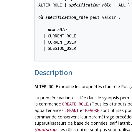
ALTER ROLE { 
spécification_rôle
 | ALL }
où 
spécification_rôle
 peut valoir :
nom_rôle
  | CURRENT_ROLE

  | CURRENT_USER

  | SESSION_USER

Description
modifie les propriétés d'un rôle
Post
ALTER ROLE
La première variante listée dans le synopsis perme
la commande
. (Tous les attributs p
CREATE ROLE
appartenances ;
et
sont utilisés pou
GRANT
REVOKE
commande conservent leur paramétrage précédent.
superutilisateurs de base de données, saif l'attrib
(
bootstrap
. Les rôles qui ne sont pas superutilisat