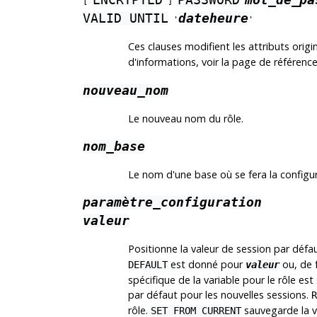
ENCRYPTED
PASSWORD
mot_de_pa
[
]
VALID UNTIL
dateheure
'
'
Ces clauses modifient les attributs orig
d'informations, voir la page de référenc
nouveau_nom
Le nouveau nom du rôle.
nom_base
Le nom d'une base où se fera la configura
paramètre_configuration
valeur
Positionne la valeur de session par défa
est donné pour
ou, de 
DEFAULT
valeur
spécifique de la variable pour le rôle es
par défaut pour les nouvelles sessions.
R
rôle.
sauvegarde la va
SET FROM CURRENT