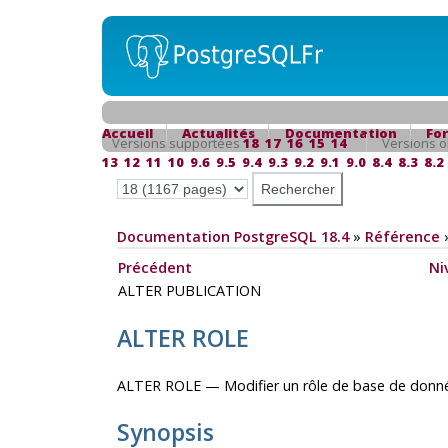
Accueil
Actualités
Documentation
Fo
Versions supportées
18
17
16
15
14
Versions o
13
12
11
10
9.6
9.5
9.4
9.3
9.2
9.1
9.0
8.4
8.3
8.2
Documentation PostgreSQL 18.4
»
Référence
Précédent
Ni
ALTER PUBLICATION
ALTER ROLE
ALTER ROLE — Modifier un rôle de base de donn
Synopsis