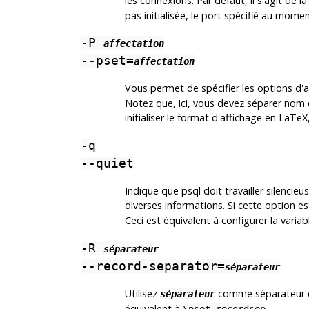
les connexions. Par défaut, il s'agit de 
pas initialisée, le port spécifié au mome
-P
affectation
--pset=
affectation
Vous permet de spécifier les options d'a
Notez que, ici, vous devez séparer nom e
initialiser le format d'affichage en
LaTeX
-q
--quiet
Indique que
psql
doit travailler silencie
diverses informations. Si cette option est 
Ceci est équivalent à configurer la varia
-R
séparateur
--record-separator=
séparateur
Utilisez
comme séparateur d'
séparateur
équivalent à
.