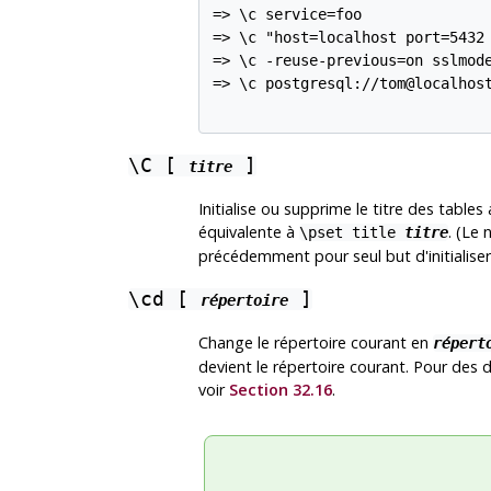
=> \c service=foo

=> \c "host=localhost port=5432 
=> \c -reuse-previous=on sslmode
=> \c postgresql://tom@localhost
\C [
]
titre
Initialise ou supprime le titre des tabl
équivalente à
. (Le
\pset title
titre
précédemment pour seul but d'initialiser
\cd [
]
répertoire
Change le répertoire courant en
répert
devient le répertoire courant. Pour des 
voir
Section 32.16
.