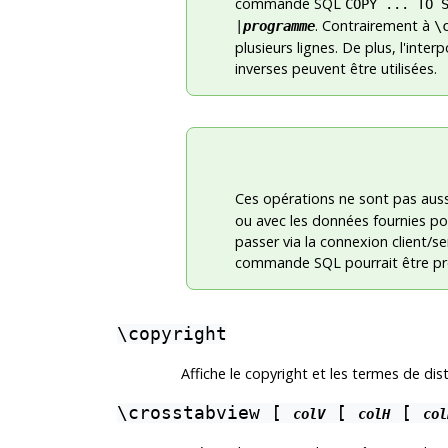
commande
SQL
COPY ... TO 
. Contrairement à
|
programme
\
plusieurs lignes. De plus, l'inte
inverses peuvent être utilisées.
Ces opérations ne sont pas aus
ou avec les données fournies p
passer via la connexion client/s
commande
SQL
pourrait être pr
\copyright
Affiche le copyright et les termes de dis
\crosstabview [
[
[
colV
colH
col