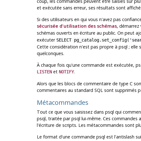
coup, les commandes peuvent être saisies sur plus
et exécutée sans erreur, ses résultats sont affichés
Si des utilisateurs en qui vous n'avez pas confian
sécurisée d'utilisation des schémas
, démarrez 
schémas ouverts en écriture au public. On peut a
exécuter
SELECT pg_catalog.set_config('sea
Cette considération n'est pas propre à
psql
; elle
quelconques.
À chaque fois qu'une commande est exécutée,
ps
et
.
LISTEN
NOTIFY
Alors que les blocs de commentaire de type C sont
commentaires au standard SQL sont supprimés 
Métacommandes
Tout ce que vous saisissez dans
psql
qui commenc
psql
, traitée par
psql
lui-même. Ces commandes a
l'écriture de scripts. Les métacommandes sont pl
Le format d'une commande
psql
est l'antislash 