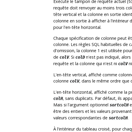
Exécute le tampon de requête actuel 
requête doit renvoyer au moins trois col
tête vertical et la colonne en sortie iden
colonne en sortie à afficher à l'intérieur d
pour l'en-tête horizontal.
Chaque spécification de colonne peut 
colonne. Les règles SQL habituelles de 
d'omission, la colonne 1 est utilisée pou
de
. Si
n'est pas indiqué, alors 
colV
colD
requête et la colonne qui n'est ni
n
colV
L'en-tête vertical, affiché comme colonne
colonne
, dans le même ordre que da
colV
L'en-tête horizontal, affiché comme la p
, sans duplicats. Par défaut, ils ap
colH
Mais si l'argument optionnel
e
sortcolH
être des entiers et les valeurs provenan
valeurs correspondantes de
.
sortcolH
À l'intérieur du tableau croisé, pour cha