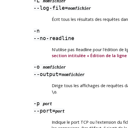
-L
nomfichier
--log-file=
nomfichier
Écrit tous les résultats des requêtes dans
-n
--no-readline
N'utilise pas
Readline
pour l'édition de l
section intitulée « Édition de la lig
-o
nomfichier
--output=
nomfichier
Dirige tous les affichages de requêtes da
.
\o
-p
port
--port=
port
Indique le port TCP ou l'extension du fic