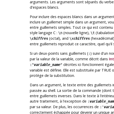
arguments. Les arguments sont séparés du verbe 
d'espaces blancs.
Pour inclure des espaces blancs dans un argument
inclure un guillemet simple dans un argument, vou
entre guillemets simples. Tout ce qui est contenu
style langage C :
(nouvelle ligne),
(tabulation
\n
\t
(octal), and
(hexadécimal)
\
chiffres
\x
chiffres
entre guillemets reproduit ce caractère, quel qu'il s
Si un deux-points sans guillemets (
) suivi d'un n
:
par la valeur de la variable, comme décrit dans
In
décrites ici fonctionnent éga
:"
variable_name
"
variable est définie. Elle est substituée par TRUE
protège de la substitution.
Dans un argument, le texte entre des guillemets i
passée au shell. La sortie de la commande (dont t
entre guillemets inverses. Dans le texte à l'intéri
autre traitement, à l'exception de
:
variable_nam
par sa valeur. De plus, les occurrences de
:'
varia
correctement échappée pour devenir un unique a