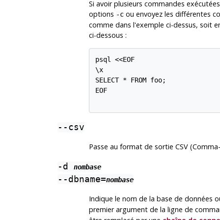
Si avoir plusieurs commandes exécutées d
options
ou envoyez les différentes
-c
comme dans l'exemple ci-dessus, soit en
ci-dessous :
psql <<EOF

\x

SELECT * FROM foo;

EOF

--csv
Passe au format de sortie
CSV
(Comma-Se
-d
nombase
--dbname=
nombase
Indique le nom de la base de données où 
premier argument de la ligne de comman