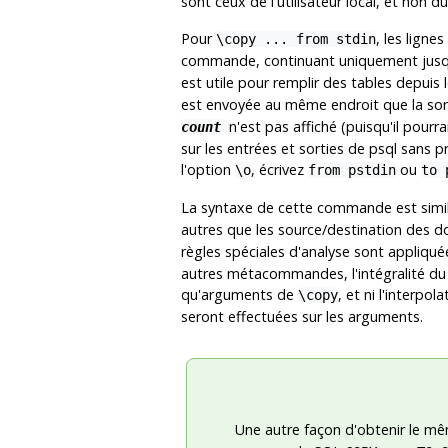
sont ceux de l'utilisateur local, et non d
Pour
, les lign
\copy ... from stdin
commande, continuant uniquement jusq
est utile pour remplir des tables depui
est envoyée au même endroit que la s
n'est pas affiché (puisqu'il pourr
count
sur les entrées et sorties de
psql
sans p
l'option
, écrivez
ou
\o
from pstdin
to 
La syntaxe de cette commande est simil
autres que les source/destination des 
règles spéciales d'analyse sont appli
autres métacommandes, l'intégralité du 
qu'arguments de
, et ni l'interpo
\copy
seront effectuées sur les arguments.
Une autre façon d'obtenir le m