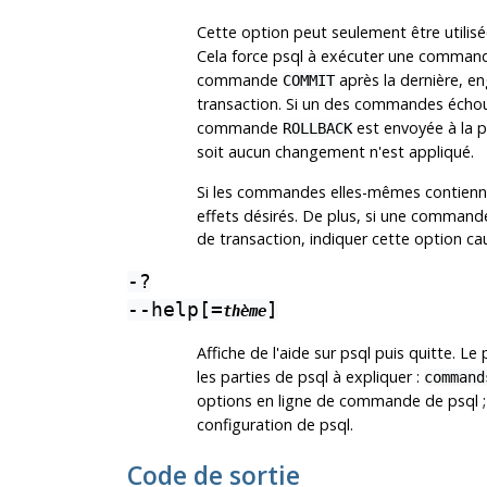
Cette option peut seulement être utilis
Cela force
psql
à exécuter une comman
commande
après la dernière, e
COMMIT
transaction. Si un des commandes échoue
commande
est envoyée à la p
ROLLBACK
soit aucun changement n'est appliqué.
Si les commandes elles-mêmes contien
effets désirés. De plus, si une commande 
de transaction, indiquer cette option cau
-?
--help[=
]
thème
Affiche de l'aide sur
psql
puis quitte. Le
les parties de
psql
à expliquer :
command
options en ligne de commande de
psql
;
configuration de
psql
.
Code de sortie