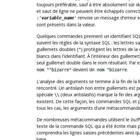
toujours préférable, sauf à être absolument sûr d
et saut de ligne ne peuvent être échappés correc
renvoie un message d'erreur et
:'
variable_name
'
sont présents dans la valeur.
Quelques commandes prennent un identifiant
SQ
suivent les règles de la syntaxe
SQL
: les lettres 
guillemets doubles (
) protègent les lettres de la
"
blancs dans l'identifiant. À l'intérieur des guillem
seul guillemet double dans le nom résultant. Par
devient
.
nom ""bizarre"
Un nom "bizarre
L'analyse des arguments se termine à la fin de la 
rencontré. Un antislash non entre guillemets est
spéciale
(deux antislashs) marque la fin des 
\\
existent. De cette façon, les commandes
SQL
et
tous les cas, les arguments d'une métacommande n
De nombreuses métacommandes utilisent le
buff
texte de la commande SQL qui a été écrite mais p
comprendra les lignes saisies précédentes ainsi
ligne.