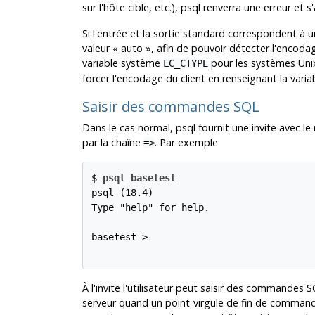
sur l'hôte cible, etc.),
psql
renverra une erreur et s'
Si l'entrée et la sortie standard correspondent à u
valeur
«
auto
»
, afin de pouvoir détecter l'encoda
variable système
pour les systèmes Unix
LC_CTYPE
forcer l'encodage du client en renseignant la var
Saisir des commandes SQL
Dans le cas normal,
psql
fournit une invite avec l
par la chaîne
. Par exemple
=>
$ 
psql basetest
psql (18.4)

Type "help" for help.

basetest=>

À l'invite l'utilisateur peut saisir des commandes
S
serveur quand un point-virgule de fin de command