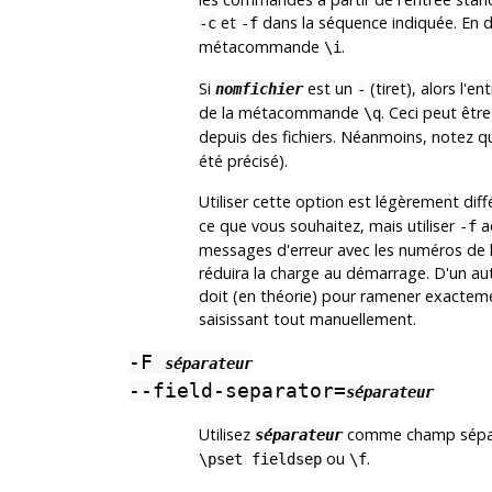
et
dans la séquence indiquée. En d
-c
-f
métacommande
.
\i
Si
est un
(tiret), alors l'e
nomfichier
-
de la métacommande
. Ceci peut être
\q
depuis des fichiers. Néanmoins, notez q
été précisé).
Utiliser cette option est légèrement diff
ce que vous souhaitez, mais utiliser
ac
-f
messages d'erreur avec les numéros de lig
réduira la charge au démarrage. D'un autre
doit (en théorie) pour ramener exacteme
saisissant tout manuellement.
-F
séparateur
--field-separator=
séparateur
Utilisez
comme champ séparat
séparateur
ou
.
\pset fieldsep
\f