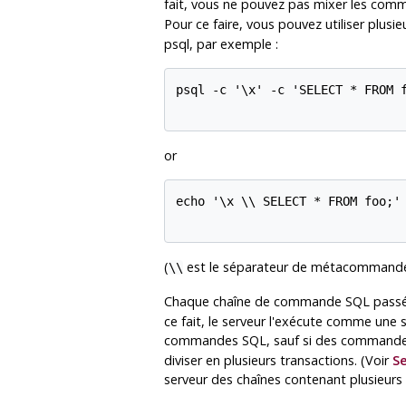
fait, vous ne pouvez pas mixer les co
Pour ce faire, vous pouvez utiliser plusi
psql
, par exemple :
psql -c '\x' -c 'SELECT * FROM f
or
echo '\x \\ SELECT * FROM foo;' 
(
est le séparateur de métacommande
\\
Chaque chaîne de commande
SQL
pass
ce fait, le serveur l'exécute comme une 
commandes
SQL
, sauf si des command
diviser en plusieurs transactions. (Voir
Se
serveur des chaînes contenant plusieurs 