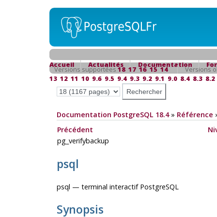
Accueil
Actualités
Documentation
Fo
Versions supportées
18
17
16
15
14
Versions o
13
12
11
10
9.6
9.5
9.4
9.3
9.2
9.1
9.0
8.4
8.3
8.2
Documentation PostgreSQL 18.4
»
Référence
Précédent
Ni
pg_verifybackup
psql
psql
— terminal interactif
PostgreSQL
Synopsis