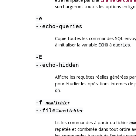
être remplacé par une
chaîne de conne
surchargeront toutes les options en lig
-e
--echo-queries
Copie toutes les commandes SQL envoyées
à initialiser la variable
à
.
ECHO
queries
-E
--echo-hidden
Affiche les requêtes réelles générées pa
pour étudier les opérations internes de
.
on
-f
nomfichier
--file=
nomfichier
Lit les commandes à partir du fichier
no
répétée et combinée dans tout ordre av
les commandes à partir de l'entrée standa