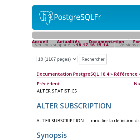
Accueil
Actualités
Documentation
Fo
Versions supportées
18
17
16
15
14
Versions 
Documentation PostgreSQL 18.4
»
Référence
Précédent
Ni
ALTER STATISTICS
ALTER SUBSCRIPTION
ALTER SUBSCRIPTION — modifier la définition d'u
Synopsis