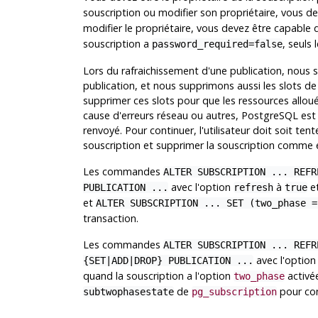
souscription ou modifier son propriétaire, vous de
modifier le propriétaire, vous devez être capable d
souscription a
, seuls 
password_required=false
Lors du rafraichissement d'une publication, nous s
publication, et nous supprimons aussi les slots de s
supprimer ces slots pour que les ressources allouée
cause d'erreurs réseau ou autres,
PostgreSQL
est 
renvoyé. Pour continuer, l'utilisateur doit soit tente
souscription et supprimer la souscription comme
Les commandes
ALTER SUBSCRIPTION ... REFR
avec l'option
à
e
PUBLICATION ...
refresh
true
et
ALTER SUBSCRIPTION ... SET (two_phase =
transaction.
Les commandes
ALTER SUBSCRIPTION ... REFR
avec l'optio
{SET|ADD|DROP} PUBLICATION ...
quand la souscription a l'option
activée
two_phase
de
pour con
subtwophasestate
pg_subscription