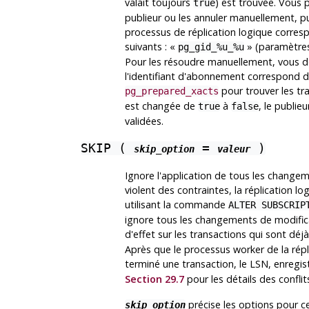
valait toujours
) est trouvée. Vous 
true
publieur ou les annuler manuellement, pu
processus de réplication logique corres
suivants :
«
»
(paramètres
pg_gid_%u_%u
Pour les résoudre manuellement, vous de
l'identifiant d'abonnement correspond da
pour trouver les tr
pg_prepared_xacts
est changée de
à
, le publie
true
false
validées.
SKIP (
=
)
skip_option
valeur
Ignore l'application de tous les changem
violent des contraintes, la réplication lo
utilisant la commande
ALTER SUBSCRIP
ignore tous les changements de modifica
d'effet sur les transactions qui sont déj
Après que le processus worker de la répli
terminé une transaction, le LSN, enregi
Section 29.7
pour les détails des conflits
précise les options pour ce
skip_option