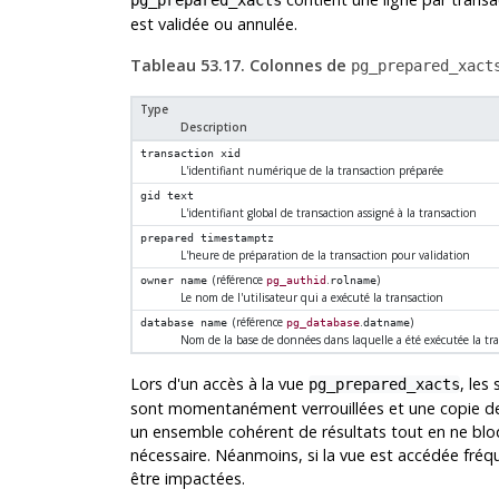
pg_prepared_xacts
est validée ou annulée.
Tableau 53.17. Colonnes de
pg_prepared_xact
Type
Description
transaction
xid
L'identifiant numérique de la transaction préparée
gid
text
L'identifiant global de transaction assigné à la transaction
prepared
timestamptz
L'heure de préparation de la transaction pour validation
(référence
.
)
owner
name
pg_authid
rolname
Le nom de l'utilisateur qui a exécuté la transaction
(référence
.
)
database
name
pg_database
datname
Nom de la base de données dans laquelle a été exécutée la tr
Lors d'un accès à la vue
, les
pg_prepared_xacts
sont momentanément verrouillées et une copie de l
un ensemble cohérent de résultats tout en ne bl
nécessaire. Néanmoins, si la vue est accédée fr
être impactées.