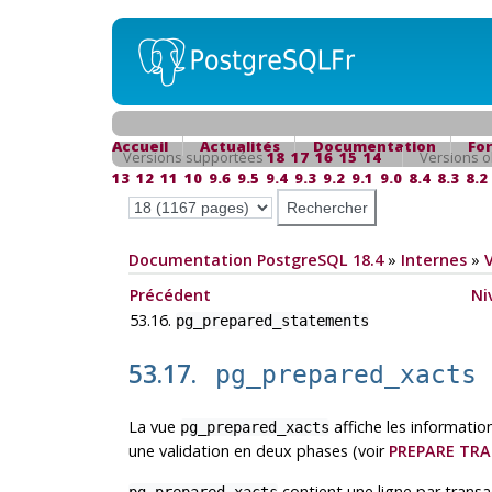
Accueil
Actualités
Documentation
Fo
Versions supportées
18
17
16
15
14
Versions o
13
12
11
10
9.6
9.5
9.4
9.3
9.2
9.1
9.0
8.4
8.3
8.2
Documentation PostgreSQL 18.4
»
Internes
»
Précédent
Ni
53.16.
pg_prepared_statements
53.17.
pg_prepared_xacts
La vue
affiche les informati
pg_prepared_xacts
une validation en deux phases (voir
PREPARE TR
contient une ligne par transa