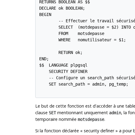
RETURNS BOOLEAN AS $$

DECLARE ok BOOLEAN;

BEGIN

        -- Effectuer le travail sécurisé
        SELECT  (motdepasse = $2) INTO o
        FROM    motsdepasse

        WHERE   nomutilisateur = $1;

        RETURN ok;

END;

$$  LANGUAGE plpgsql

    SECURITY DEFINER

    -- Configure un search_path sécurisé
    SET search_path = admin, pg_temp;

Le but de cette fonction est d'accéder à une tabl
clause
mentionnant uniquement
, la fo
SET
admin
temporaire nommée
.
motsdepasse
Si la fonction déclarée
«
security definer
»
a pour b