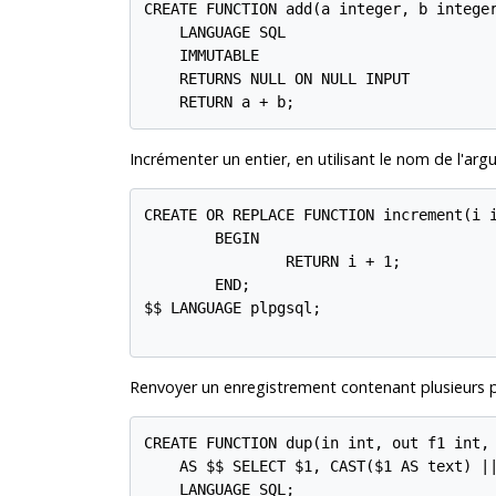
CREATE FUNCTION add(a integer, b integer
    LANGUAGE SQL

    IMMUTABLE

    RETURNS NULL ON NULL INPUT

    RETURN a + b;
Incrémenter un entier, en utilisant le nom de l'a
CREATE OR REPLACE FUNCTION increment(i i
        BEGIN

                RETURN i + 1;

        END;

$$ LANGUAGE plpgsql;

Renvoyer un enregistrement contenant plusieurs p
CREATE FUNCTION dup(in int, out f1 int, 
    AS $$ SELECT $1, CAST($1 AS text) ||
    LANGUAGE SQL;
