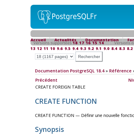
Accueil
Actualités
Documentation
Fo
Versions supportées
18
17
16
15
14
Versions o
13
12
11
10
9.6
9.5
9.4
9.3
9.2
9.1
9.0
8.4
8.3
8.2
Documentation PostgreSQL 18.4
»
Référence
Précédent
Ni
CREATE FOREIGN TABLE
CREATE FUNCTION
CREATE FUNCTION — Définir une nouvelle foncti
Synopsis