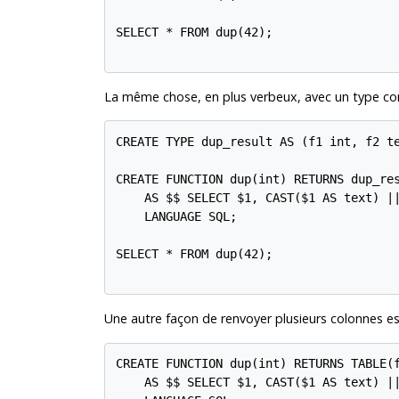
SELECT * FROM dup(42);

La même chose, en plus verbeux, avec un type c
CREATE TYPE dup_result AS (f1 int, f2 te
CREATE FUNCTION dup(int) RETURNS dup_res
    AS $$ SELECT $1, CAST($1 AS text) ||
    LANGUAGE SQL;

SELECT * FROM dup(42);

Une autre façon de renvoyer plusieurs colonnes est
CREATE FUNCTION dup(int) RETURNS TABLE(f
    AS $$ SELECT $1, CAST($1 AS text) ||