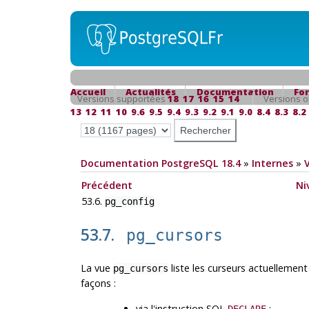
Accueil
Actualités
Documentation
Fo
Versions supportées
18
17
16
15
14
Versions o
13
12
11
10
9.6
9.5
9.4
9.3
9.2
9.1
9.0
8.4
8.3
8.2
Documentation PostgreSQL 18.4
»
Internes
»
Précédent
Ni
53.6.
pg_config
53.7.
pg_cursors
La vue
liste les curseurs actuellement
pg_cursors
façons :
via l'instruction SQL
;