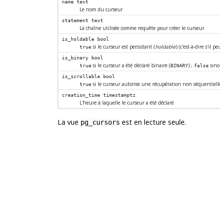
name
text
Le nom du curseur
statement
text
La chaîne utilisée comme requête pour créer le curseur
is_holdable
bool
si le curseur est persistant (
holdable
) (c'est-à-dire s'il 
true
is_binary
bool
si le curseur a été déclaré binaire (
) ;
sino
true
BINARY
false
is_scrollable
bool
si le curseur autorise une récupération non séquentielle
true
creation_time
timestamptz
L'heure à laquelle le curseur a été déclaré
La vue
est en lecture seule.
pg_cursors