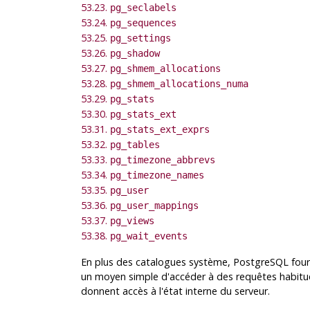
53.23.
pg_seclabels
53.24.
pg_sequences
53.25.
pg_settings
53.26.
pg_shadow
53.27.
pg_shmem_allocations
53.28.
pg_shmem_allocations_numa
53.29.
pg_stats
53.30.
pg_stats_ext
53.31.
pg_stats_ext_exprs
53.32.
pg_tables
53.33.
pg_timezone_abbrevs
53.34.
pg_timezone_names
53.35.
pg_user
53.36.
pg_user_mappings
53.37.
pg_views
53.38.
pg_wait_events
En plus des catalogues système,
PostgreSQL
four
un moyen simple d'accéder à des requêtes habitue
donnent accès à l'état interne du serveur.