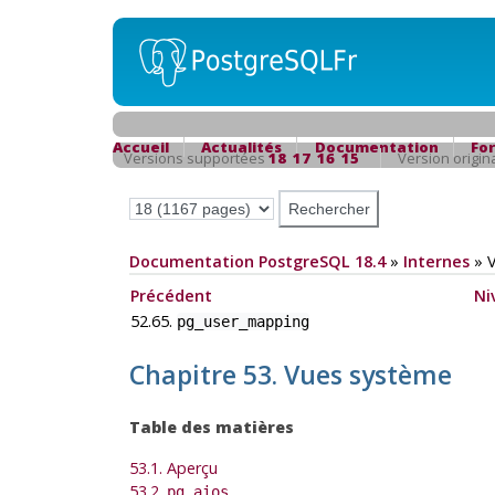
Accueil
Actualités
Documentation
Fo
Versions supportées
18
17
16
15
Version origin
Documentation PostgreSQL 18.4
»
Internes
»
Précédent
Ni
52.65.
pg_user_mapping
Chapitre 53. Vues système
Table des matières
53.1. Aperçu
53.2.
pg_aios