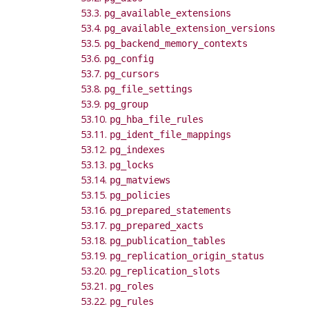
53.3.
pg_available_extensions
53.4.
pg_available_extension_versions
53.5.
pg_backend_memory_contexts
53.6.
pg_config
53.7.
pg_cursors
53.8.
pg_file_settings
53.9.
pg_group
53.10.
pg_hba_file_rules
53.11.
pg_ident_file_mappings
53.12.
pg_indexes
53.13.
pg_locks
53.14.
pg_matviews
53.15.
pg_policies
53.16.
pg_prepared_statements
53.17.
pg_prepared_xacts
53.18.
pg_publication_tables
53.19.
pg_replication_origin_status
53.20.
pg_replication_slots
53.21.
pg_roles
53.22.
pg_rules