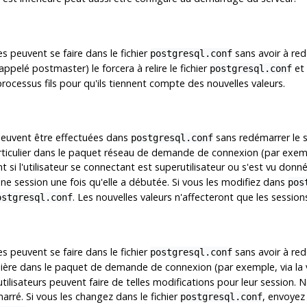
s peuvent se faire dans le fichier
sans avoir à red
postgresql.conf
pelé postmaster) le forcera à relire le fichier
et 
postgresql.conf
rocessus fils pour qu'ils tiennent compte des nouvelles valeurs.
peuvent être effectuées dans
sans redémarrer le s
postgresql.conf
rticulier dans le paquet réseau de demande de connexion (par exemp
t si l'utilisateur se connectant est superutilisateur ou s'est vu donné
e session une fois qu'elle a débutée. Si vous les modifiez dans
pos
. Les nouvelles valeurs n'affecteront que les session
ostgresql.conf
s peuvent se faire dans le fichier
sans avoir à redé
postgresql.conf
ulière dans le paquet de demande de connexion (par exemple, via la
s utilisateurs peuvent faire de telles modifications pour leur sessio
arré. Si vous les changez dans le fichier
, envoyez
postgresql.conf