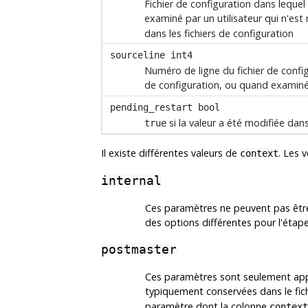
Fichier de configuration dans lequel
examiné par un utilisateur qui n'est
dans les fichiers de configuration
sourceline
int4
Numéro de ligne du fichier de config
de configuration, ou quand examiné 
pending_restart
bool
si la valeur a été modifiée dan
true
Il existe différentes valeurs de
. Les 
context
internal
Ces paramètres ne peuvent pas être 
des options différentes pour l'étap
postmaster
Ces paramètres sont seulement appl
typiquement conservées dans le fic
paramètre dont la colonne
context