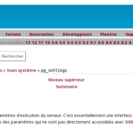
Forums
Association
Développeurs
Planète
Sup
ons obsolètes
13
12
11
10
9.6
9.5
9.4
9.3
9.2
9.1
9.0
8.4
8.3
8.2
8.
s
»
Vues système
»
pg_settings
Niveau supérieur
Sommaire
amètres d'exécution du serveur. C'est essentiellement une interfa
ons des paramètres qui ne sont pas directement accessibles avec
SHO