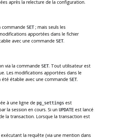
ées après la relecture de la configuration.
a la commande
; mais seuls les
SET
modifications apportées dans le fichier
é établie avec une commande
.
SET
sion via la commande
. Tout utilisateur est
SET
alue. Les modifications apportées dans le
 n'a été établie avec une commande
.
SET
ée à une ligne de
est
pg_settings
ar la session en cours. Si un
est lancé
UPDATE
de la transaction. Lorsque la transaction est
us exécutant la requête (via une mention dans