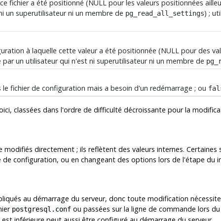
 ce fichier a été positionné (NULL pour les valeurs positionnées aille
 ni un superutilisateur ni un membre de
) ; u
pg_read_all_settings
uration à laquelle cette valeur a été positionnée (NULL pour des val
par un utilisateur qui n'est ni superutilisateur ni un membre de
pg_
s le fichier de configuration mais a besoin d'un redémarrage ; ou
fal
voici, classées dans l'ordre de difficulté décroissante pour la modific
modifiés directement ; ils reflètent des valeurs internes. Certaines
e de configuration, ou en changeant des options lors de l'étape du
i
iqués au démarrage du serveur, donc toute modification nécessite 
hier
ou passées sur la ligne de commande lors du 
postgresql.conf
est inférieure peut aussi être configuré au démarrage du serveur.