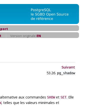
port
1
Version originale
EN
Suivant
53.26.
pg_shadow
ce alternative aux commandes
et
. Elle
SHOW
SET
, telles que les valeurs minimales et
W