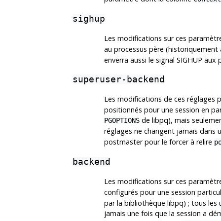
sighup
Les modifications sur ces paramètre
au processus père (historiquement ap
enverra aussi le signal
SIGHUP
aux p
superuser-backend
Les modifications de ces réglages 
positionnés pour une session en pa
de
libpq
), mais seulemen
PGOPTIONS
réglages ne changent jamais dans un
postmaster pour le forcer à relire
p
backend
Les modifications sur ces paramètre
configurés pour une session partic
par la bibliothèque
libpq
) ; tous le
jamais une fois que la session a dém