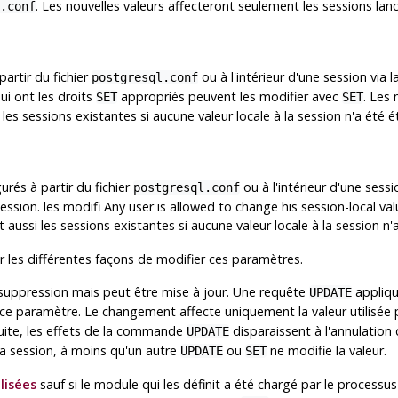
. Les nouvelles valeurs affecteront seulement les sessions lanc
.conf
artir du fichier
ou à l'intérieur d'une session vi
postgresql.conf
qui ont les droits
appropriés peuvent les modifier avec
. Les 
SET
SET
 les sessions existantes si aucune valeur locale à la session n'a ét
rés à partir du fichier
ou à l'intérieur d'une ses
postgresql.conf
 session. les modifi Any user is allowed to change his session-local v
 aussi les sessions existantes si aucune valeur locale à la session
r les différentes façons de modifier ces paramètres.
i suppression mais peut être mise à jour. Une requête
appliqu
UPDATE
ce paramètre. Le changement affecte uniquement la valeur utilisée p
 suite, les effets de la commande
disparaissent à l'annulation 
UPDATE
e la session, à moins qu'un autre
ou
ne modifie la valeur.
UPDATE
SET
lisées
sauf si le module qui les définit a été chargé par le process