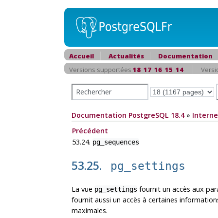
Accueil
Actualités
Documentation
Versions supportées
18
17
16
15
14
Versi
Documentation PostgreSQL 18.4
»
Interne
Précédent
53.24.
pg_sequences
53.25.
pg_settings
La vue
fournit un accès aux par
pg_settings
fournit aussi un accès à certaines informati
maximales.