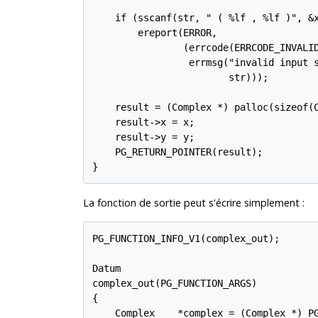
    if (sscanf(str, " ( %lf , %lf )", &x
        ereport(ERROR,

                (errcode(ERRCODE_INVALID
                 errmsg("invalid input s
                        str)));

    result = (Complex *) palloc(sizeof(C
    result->x = x;

    result->y = y;

    PG_RETURN_POINTER(result);

La fonction de sortie peut s'écrire simplement :
PG_FUNCTION_INFO_V1(complex_out);

Datum

complex_out(PG_FUNCTION_ARGS)

{

    Complex    *complex = (Complex *) PG