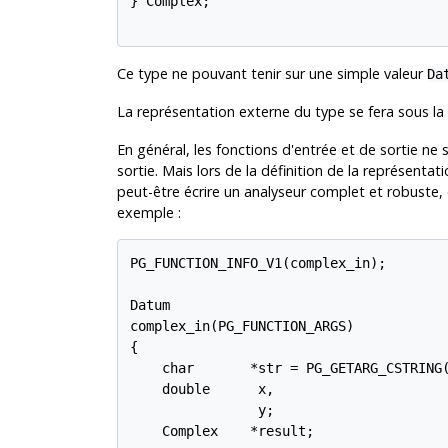
} Complex;

Ce type ne pouvant tenir sur une simple valeur
Da
La représentation externe du type se fera sous la
En général, les fonctions d'entrée et de sortie ne 
sortie. Mais lors de la définition de la représenta
peut-être écrire un analyseur complet et robuste,
exemple :
PG_FUNCTION_INFO_V1(complex_in);

Datum

complex_in(PG_FUNCTION_ARGS)

{

    char       *str = PG_GETARG_CSTRING(
    double      x,

                y;

    Complex    *result;
