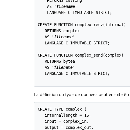
    RETURNS cstring

    AS '
filename
'

    LANGUAGE C IMMUTABLE STRICT;

CREATE FUNCTION complex_recv(internal)

   RETURNS complex

   AS '
filename
'

   LANGUAGE C IMMUTABLE STRICT;

CREATE FUNCTION complex_send(complex)

   RETURNS bytea

   AS '
filename
'

   LANGUAGE C IMMUTABLE STRICT;

La définition du type de données peut ensuite êt
CREATE TYPE complex (

   internallength = 16,

   input = complex_in,

   output = complex_out,
