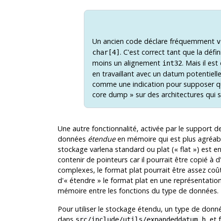
Un ancien code déclare fréquemment
v
. C'est correct tant que la défi
char[4]
moins un alignement
. Mais il es
int32
en travaillant avec un datum potentiell
comme une indication pour supposer que
core dump » sur des architectures qui so
Une autre fonctionnalité, activée par le support 
données
étendue
en mémoire qui est plus agréable
stockage varlena standard ou plat (
«
flat
»
) est e
contenir de pointeurs car il pourrait être copié 
complexes, le format plat pourrait être assez coût
d'
«
étendre
»
le format plat en une représentation 
mémoire entre les fonctions du type de données.
Pour utiliser le stockage étendu, un type de donné
dans
, et
src/include/utils/expandeddatum.h