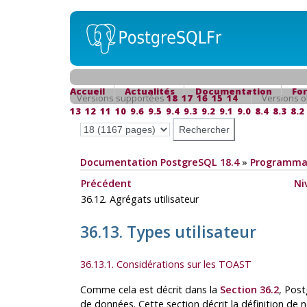
Accueil
Actualités
Documentation
Fo
Versions supportées
18
17
16
15
14
Versions o
13
12
11
10
9.6
9.5
9.4
9.3
9.2
9.1
9.0
8.4
8.3
8.2
Documentation PostgreSQL 18.4
»
Programmat
Précédent
Ni
36.12. Agrégats utilisateur
36.13. Types utilisateur
36.13.1. Considérations sur les TOAST
Comme cela est décrit dans la
Section 36.2
,
Post
de données. Cette section décrit la définition de