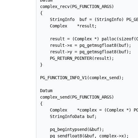
complex_recv(PG_FUNCTION_ARGS)

{

    StringInfo  buf = (StringInfo) PG_GE
    Complex    *result;

    result = (Complex *) palloc(sizeof(C
    result->x = pq_getmsgfloat8(buf);

    result->y = pq_getmsgfloat8(buf);

    PG_RETURN_POINTER(result);

}

PG_FUNCTION_INFO_V1(complex_send);

Datum

complex_send(PG_FUNCTION_ARGS)

{

    Complex    *complex = (Complex *) PG
    StringInfoData buf;

    pq_begintypsend(&buf);

    pq_sendfloat8(&buf, complex->x);
