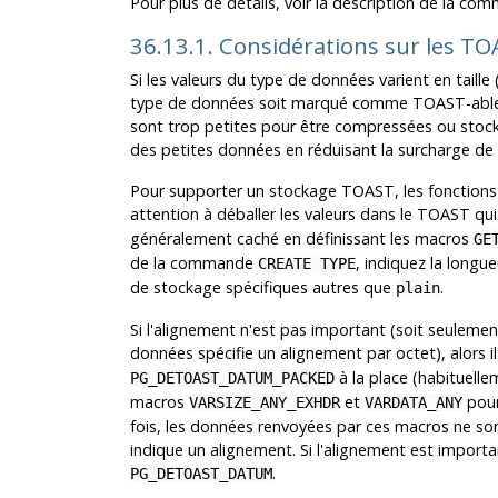
Pour plus de détails, voir la description de la c
36.13.1. Considérations sur les T
Si les valeurs du type de données varient en taille
type de données soit marqué comme TOAST-able
sont trop petites pour être compressées ou stoc
des petites données en réduisant la surcharge de l
Pour supporter un stockage
TOAST
, les fonction
attention à déballer les valeurs dans le TOAST qu
généralement caché en définissant les macros
GE
de la commande
, indiquez la long
CREATE TYPE
de stockage spécifiques autres que
.
plain
Si l'alignement n'est pas important (soit seulemen
données spécifie un alignement par octet), alors il
à la place (habituell
PG_DETOAST_DATUM_PACKED
macros
et
pour
VARSIZE_ANY_EXHDR
VARDATA_ANY
fois, les données renvoyées par ces macros ne so
indique un alignement. Si l'alignement est importa
.
PG_DETOAST_DATUM