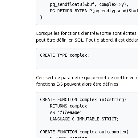
    pq_sendfloat8(&buf, complex->y);

    PG_RETURN_BYTEA_P(pq_endtypsend(&buf
Lorsque les fonctions d'entrée/sortie sont écrite
peut être défini en SQL. Tout d'abord, il est décl
CREATE TYPE complex;

Ceci sert de paramètre qui permet de mettre en ré
fonctions E/S peuvent alors être définies :
CREATE FUNCTION complex_in(cstring)

    RETURNS complex

    AS '
filename
'

    LANGUAGE C IMMUTABLE STRICT;

CREATE FUNCTION complex_out(complex)
