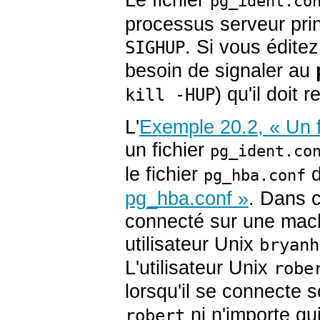
pg_ident.co
processus serveur prin
. Si vous éditez
SIGHUP
besoin de signaler au
) qu'il doit re
kill -HUP
L'
Exemple 20.2, « Un f
un fichier
pg_ident.co
le fichier
d
pg_hba.conf
pg_hba.conf »
. Dans c
connecté sur une mach
utilisateur Unix
bryanh
L'utilisateur Unix
robe
lorsqu'il se connecte s
ni n'importe qu
robert