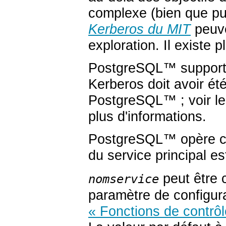
complexe (bien que pu
Kerberos du MIT
peuve
exploration. Il existe 
PostgreSQL
™ support
Kerberos doit avoir été
PostgreSQL
™ ; voir l
plus d'informations.
PostgreSQL
™ opère c
du service principal e
peut être c
nomservice
paramètre de configur
« Fonctions de contrô