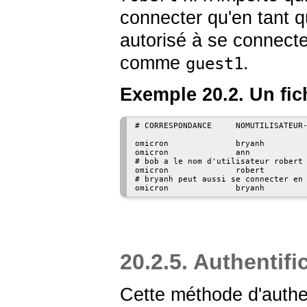
connecter qu'en tant 
autorisé à se connect
comme
.
guest1
Exemple 20.2. Un fi
# CORRESPONDANCE     NOMUTILISATEUR-
omicron              bryanh         
omicron              ann            
# bob a le nom d'utilisateur robert 
omicron              robert         
# bryanh peut aussi se connecter en 
20.2.5. Authentif
Cette méthode d'authen