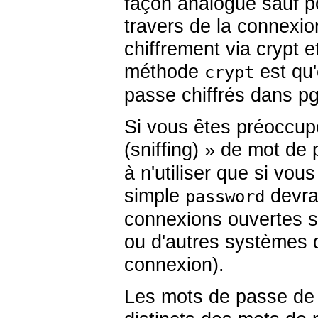
façon analogue sauf p
travers de la connexi
chiffrement via crypt et
méthode
est qu'
crypt
passe chiffrés dans
pg
Si vous êtes préoccup
(sniffing)
» de mot de 
à n'utiliser que si vou
simple
devrai
password
connexions ouvertes sur
ou d'autres systèmes 
connexion).
Les mots de passe d