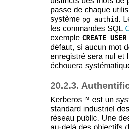
distincts des mots de 
passe de chaque utilis
système
. 
pg_authid
les commandes SQL
exemple
CREATE USER
défaut, si aucun mot d
enregistré sera nul et 
échouera systématiquem
20.2.3. Authentif
Kerberos
™ est un syst
standard industriel des
réseau public. Une de
au-delà des objectifs