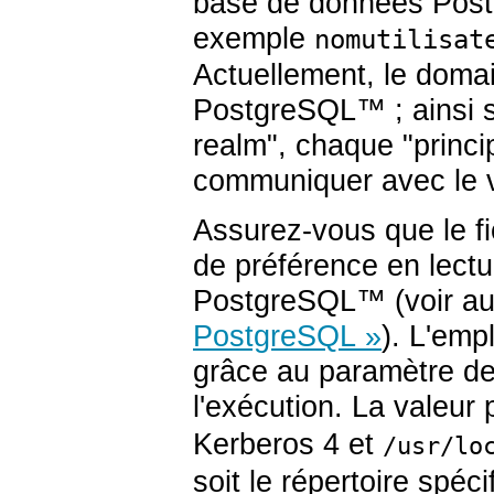
base de données
Pos
exemple
nomutilisat
Actuellement, le domain
PostgreSQL
™ ; ainsi 
realm", chaque "princ
communiquer avec le v
Assurez-vous que le fi
de préférence en lectu
PostgreSQL
™ (voir au
PostgreSQL »
). L'emp
grâce au paramètre de
l'exécution. La valeur
Kerberos 4 et
/usr/lo
soit le répertoire spéci