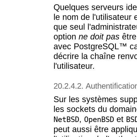
Quelques serveurs ide
le nom de l'utilisateur
que seul l'administrat
option
ne doit pas
être 
avec
PostgreSQL
™ c
décrire la chaîne renv
l'utilisateur.
20.2.4.2. Authentificatio
Sur les systèmes supp
les sockets du domain
,
et
NetBSD
OpenBSD
BS
peut aussi être appli