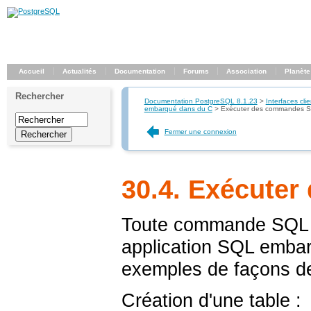
Accueil
Actualités
Documentation
Forums
Association
Planète
Rechercher
Documentation PostgreSQL 8.1.23
>
Interfaces clie
embarqué dans du C
>
Exécuter des commandes 
Fermer une connexion
30.4. Exécute
Toute commande SQL pe
application SQL embar
exemples de façons de
Création d'une table :