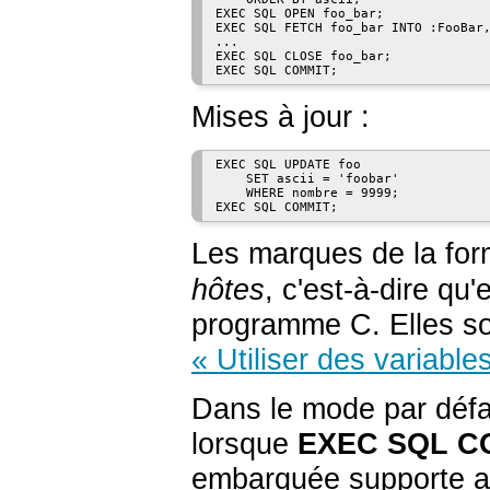
EXEC SQL OPEN foo_bar;

EXEC SQL FETCH foo_bar INTO :FooBar,
...

EXEC SQL CLOSE foo_bar;

Mises à jour :
EXEC SQL UPDATE foo

    SET ascii = 'foobar'

    WHERE nombre = 9999;

Les marques de la fo
hôtes
, c'est-à-dire qu
programme C. Elles so
« Utiliser des variable
Dans le mode par défau
lorsque
EXEC SQL C
embarquée supporte au